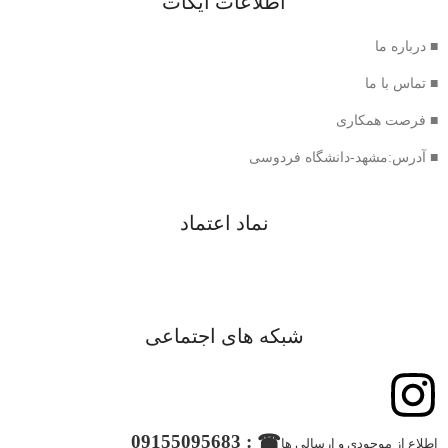
اطلاعات ایکات
■ درباره ما
■ تماس با ما
■ فرصت همکاری
■ آدرس:مشهد-دانشگاه فردوسی
نماد اعتماد
شبکه های اجتماعی
☎ : 09155095683
اطلاع از موجودی و ارسالی ها