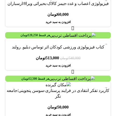
فیزیولوژی اعصاب و غدد-جیمز کالاک-بحیرائی ویرا8/ارسباران
60,000
تومان
افزودن به سبد خرید
هر قسط
128,250
تومان
-5%
کتاب فیزیولوژی ورزشی کودکان اثر توماس دبلیو. رولند
513,000
تومان
540,000
تومان
افزودن به سبد خرید
هر قسط
12,500
تومان
کاربرد تفکر انتقادی در فرایند پرستاری-سوسن پنجوینی/جامعه
نگر
50,000
تومان
افزودن به سبد خرید