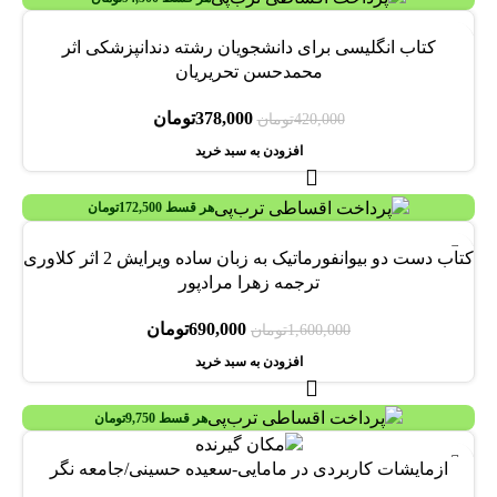
-10%
کتاب انگلیسی برای دانشجویان رشته دندانپزشکی اثر
محمدحسن تحریریان
378,000
تومان
420,000
تومان
افزودن به سبد خرید
هر قسط
172,500
تومان
-57%
کتاب دست دو بیوانفورماتیک به زبان ساده ویرایش 2 اثر کلاوری
ترجمه زهرا مرادپور
690,000
تومان
1,600,000
تومان
افزودن به سبد خرید
هر قسط
9,750
تومان
ازمایشات کاربردی در مامایی-سعیده حسینی/جامعه نگر