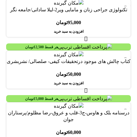
تکنولوژی جراحی زنان و مامایی ویر2-لیلا ساداتی/جامعه نگر
95,000
تومان
افزودن به سبد خرید
هر قسط
12,500
تومان
کتاب چالش های موجود درتحقیقات کیفی- صلصالی/ نشربشری
50,000
تومان
افزودن به سبد خرید
هر قسط
15,000
تومان
درسنامه بلک و هاوس-ج3-قلب و عروق-رضا مظلوم/پرستاران
جوان
60,000
تومان