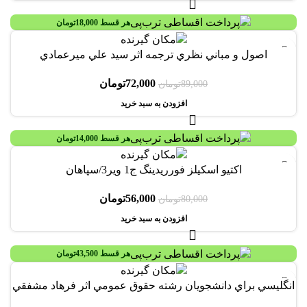
هر قسط
18,000
تومان
-19%
اصول و مباني نظري ترجمه اثر سيد علي ميرعمادي
72,000
تومان
89,000
تومان
افزودن به سبد خرید
هر قسط
14,000
تومان
-30%
اکتيو اسکيلز فورريدينگ ج1 وير3/سپاهان
56,000
تومان
80,000
تومان
افزودن به سبد خرید
هر قسط
43,500
تومان
انگليسي براي دانشجويان رشته حقوق عمومي اثر فرهاد مشفقي