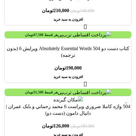
210,000
تومان
240,000
تومان
افزودن به سبد خرید
هر قسط
47,500
تومان
کتاب دست دو 504 Absolutely Essential Words ویرایش 6 (بدون
ترجمه)
190,000
تومان
افزودن به سبد خرید
هر قسط
31,500
تومان
-30%
504 واژه کاملا ضروري ویراست 6 محمد رحماني و بابک عمران |
دانيال دامون (دست دو)
126,000
تومان
180,000
تومان
افزودن به سبد خرید