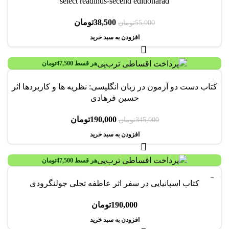
select readinds-secend editionarad
38,500
تومان
55,000
تومان
افزودن به سبد خرید
هر قسط
47,500
تومان
-45%
کتاب دست دو آزمون در زبان انگلیسی: نظریه ها و کاربردها اثر
حسین فرهادی
190,000
تومان
345,000
تومان
افزودن به سبد خرید
هر قسط
47,500
تومان
کتاب اسپانیایی در سفر اثر عاطفه تجلی جولنگرودی
190,000
تومان
افزودن به سبد خرید