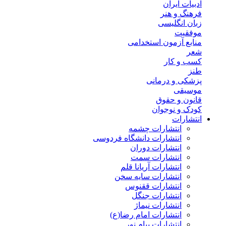
ادبیات ایران
فرهنگ و هنر
زبان انگلیسی
موفقیت
منابع آزمون استخدامی
شعر
کسب و کار
طنز
پزشکی و درمانی
موسیقی
قانون و حقوق
کودک و نوجوان
انتشارات
انتشارات چشمه
انتشارات دانشگاه فردوسی
انتشارات دوران
انتشارات سمت
انتشارات آریانا قلم
انتشارات سایه سخن
انتشارات ققنوس
انتشارات جنگل
انتشارات نیماژ
انتشارات امام رضا(ع)
انتشارات پیام نور