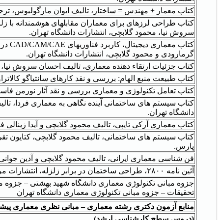
کتاب معمار + مهندس = ساختار، تالیف ایوان مارگولیوس، ترجم
کتاب طراحی لرزه‏ای برای معماران مقابله‏ای هوشمندانه با ز
سروش نیا، محمود گلابچی، انتشارات دانشگاه تهران.
کتاب مع
گرمارودی و محمود گلابچی، انتشارات دانشگاه تهران.
کتاب جزئیات ارتقاء دهنده معماری، تالیف احسان سروش نیا، م
کتاب طبیعت منبع الهام: بررسی و نقد کارهای سانتیاگو کالاتراو
کتاب تعامل تکنولوژی و معماری بررسی و نقد آثار نورمن فاستر
کتاب سیستم های ساختمانی آینده نگاهی به معماری فردا، تالی
دانشگاه تهران.
کتاب معماری آرکی تایپی، تالیف محمود گلابچی و آیدا زینالی فر
کتاب سیستم های ساختمانی، تالیف محمود گلابچی، کتایون تقی
پارس.
فن شناسی معماری ایرانی، تالیف محمود گلابچی و آدین جوانی 
آئین نامه ۲۸۰۰، طراحی ساختمان در برابر زلزله، انتشارات مرکز تحقیقات ساختمان و مسکن
جزوه مبانی تکنولوژی معماری دانشگاه شهید بهشتی – جزوه مب
تحقیقات – جزوه مبانی تکنولوژی معماری دانشگاه تهران
منابع آزمون دکتری رشته معماری – مبانی نظری معماری پیش
(دروس سطح کارشناسی ارشد)