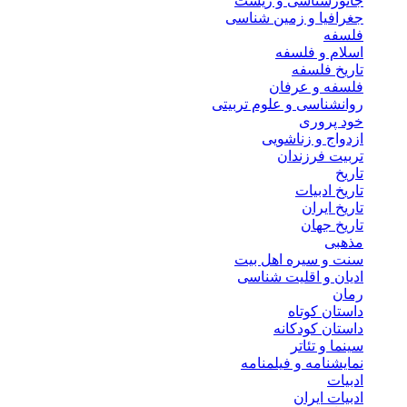
جانورشناسی و زیست
جغرافیا و زمین شناسی
فلسفه
اسلام و فلسفه
تاریخ فلسفه
فلسفه و عرفان
روانشناسی و علوم تربیتی
خود پروری
ازدواج و زناشویی
تربیت فرزندان
تاریخ
تاریخ ادبیات
تاریخ ایران
تاریخ جهان
مذهبی
سنت و سیره اهل بیت
ادیان و اقلیت شناسی
رمان
داستان کوتاه
داستان کودکانه
سینما و تئاتر
نمایشنامه و فیلمنامه
ادبیات
ادبیات ایران