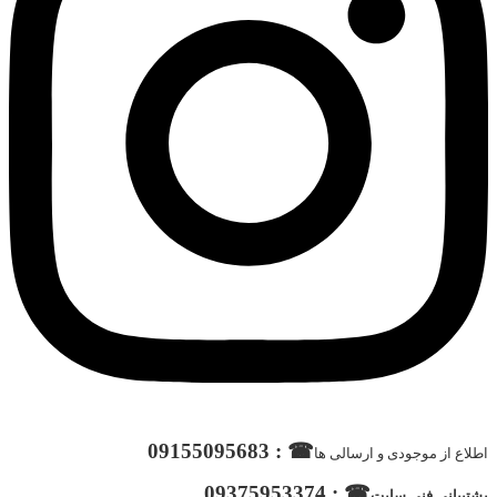
☎ : 09155095683
اطلاع از موجودی و ارسالی ها
☎ : 09375953374
پشتیبانی فنی سایت