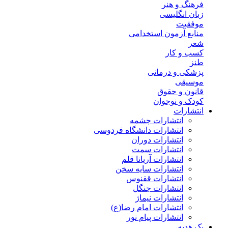
فرهنگ و هنر
زبان انگلیسی
موفقیت
منابع آزمون استخدامی
شعر
کسب و کار
طنز
پزشکی و درمانی
موسیقی
قانون و حقوق
کودک و نوجوان
انتشارات
انتشارات چشمه
انتشارات دانشگاه فردوسی
انتشارات دوران
انتشارات سمت
انتشارات آریانا قلم
انتشارات سایه سخن
انتشارات ققنوس
انتشارات جنگل
انتشارات نیماژ
انتشارات امام رضا(ع)
انتشارات پیام نور
پک هدیه