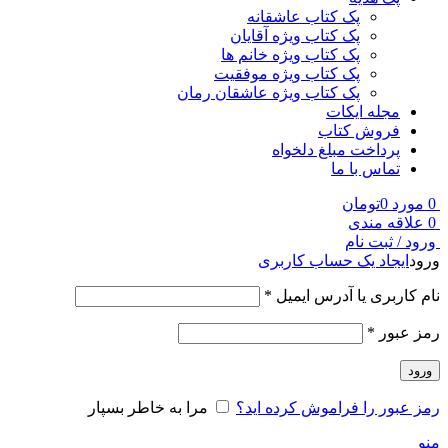
پک کتاب عاشقانه
پک کتاب ویژه آقایان
پک کتاب ویژه خانم ها
پک کتاب ویژه موفقیت
پک کتاب ویژه عاشقان رمان
مجله ایکات
فروش کتاب
پرداخت مبلغ دلخواه
تماس با ما
0
مورد
0
تومان
0
علاقه مندی
ورود / ثبت نام
ورود
ایجاد یک حساب کاربری
نام کاربری یا آدرس ایمیل
*
رمز عبور
*
ورود
رمز عبور را فراموش کرده اید؟
مرا به خاطر بسپار
منو