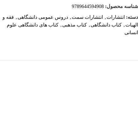
شناسه محصول:
9789644594908
دسته:
انتشارات
,
انتشارات سمت
,
دروس عمومی دانشگاهی
,
فقه و
الهیات
,
کتاب دانشگاهی
,
کتاب مذهبی
,
کتاب های دانشگاهی علوم
انسانی
هر قسط
66,250
تومان
-10%
کتاب درآمدی بر ادبیات تطبیقی اثر فرانسوا یوست ترجمه علیرضا
انوشیروانی
265,000
تومان
295,000
تومان
افزودن به سبد خرید