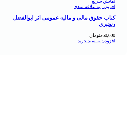
نمایش سریع
افزودن به علاقه مندی
کتاب حقوق مالی و مالیه عمومی اثر ابوالفضل
رنجبری
260,000
تومان
افزودن به سبد خرید
هر قسط
337,500
تومان
-10%
مقايسه
نمایش سریع
افزودن به علاقه مندی
کتاب آزمون خاک کاربردی: نمونه برداری و آماده سازی
خاک اثر ولی فیضی اصل