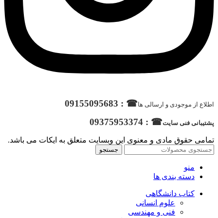
☎ : 09155095683
اطلاع از موجودی و ارسالی ها
☎ : 09375953374
پشتیبانی فنی سایت
تمامی حقوق مادی و معنوی این وبسایت متعلق به ایکات می باشد.
جستجو
منو
دسته بندی ها
کتاب دانشگاهی
علوم انسانی
فنی و مهندسی