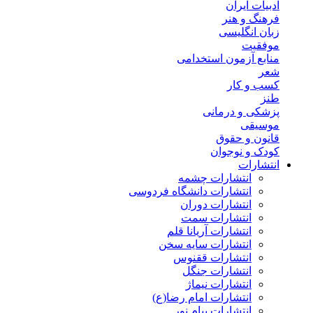
ادبیات ایران
فرهنگ و هنر
زبان انگلیسی
موفقیت
منابع آزمون استخدامی
شعر
کسب و کار
طنز
پزشکی و درمانی
موسیقی
قانون و حقوق
کودک و نوجوان
انتشارات
انتشارات چشمه
انتشارات دانشگاه فردوسی
انتشارات دوران
انتشارات سمت
انتشارات آریانا قلم
انتشارات سایه سخن
انتشارات ققنوس
انتشارات جنگل
انتشارات نیماژ
انتشارات امام رضا(ع)
انتشارات پیام نور