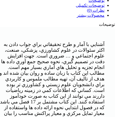
توضیحات
توضیحات تکمیلی
نظرات (0)
محصولات بیشتر
توضیحات
آشنايي با آمار و طرح تحقيقاتي براي جواب دادن به
اكثر سئوالات در علوم كشاورزي، پزشكي، صنعت،
علوم اجتماعي و … ضروري است. جهت افزايش
دقت در تصميم گيري، نحوه صحيح جمع آوري داده ها 
انجام تجزيه و تحليل هاي آماري بسيار مهم است.
مطالب اين كتاب با زبان ساده و روان بيان شده اند و
هدف از تاليف آن، تهيه مطالب ملموس و كاربردي
براي دانشجويان علوم زيستي و كشاورزي تر بوده
است. كساني كه اطلاعات كمي در زمينه رياضيات
داررند مي توانند از اين كتاب به صورت خودآموز
استفاده كنند. اين كتاب مشتمل بر 17 فصل مي باشد
كه در فصول ابتدايي نحوه ارائه داده ها واستفاده از
معيار تمايل مركزي و معيار پراكنش مناسب را بيان