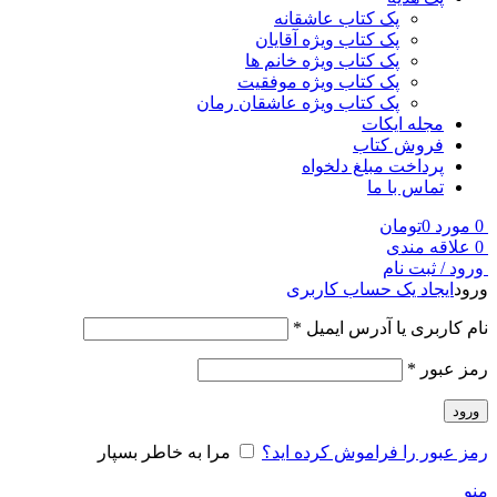
پک کتاب عاشقانه
پک کتاب ویژه آقایان
پک کتاب ویژه خانم ها
پک کتاب ویژه موفقیت
پک کتاب ویژه عاشقان رمان
مجله ایکات
فروش کتاب
پرداخت مبلغ دلخواه
تماس با ما
0
مورد
0
تومان
0
علاقه مندی
ورود / ثبت نام
ورود
ایجاد یک حساب کاربری
نام کاربری یا آدرس ایمیل
*
رمز عبور
*
ورود
رمز عبور را فراموش کرده اید؟
مرا به خاطر بسپار
منو