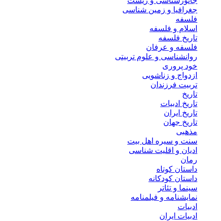
جانورشناسی و زیست
جغرافیا و زمین شناسی
فلسفه
اسلام و فلسفه
تاریخ فلسفه
فلسفه و عرفان
روانشناسی و علوم تربیتی
خود پروری
ازدواج و زناشویی
تربیت فرزندان
تاریخ
تاریخ ادبیات
تاریخ ایران
تاریخ جهان
مذهبی
سنت و سیره اهل بیت
ادیان و اقلیت شناسی
رمان
داستان کوتاه
داستان کودکانه
سینما و تئاتر
نمایشنامه و فیلمنامه
ادبیات
ادبیات ایران