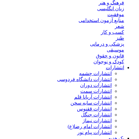
فرهنگ و هنر
زبان انگلیسی
موفقیت
منابع آزمون استخدامی
شعر
کسب و کار
طنز
پزشکی و درمانی
موسیقی
قانون و حقوق
کودک و نوجوان
انتشارات
انتشارات چشمه
انتشارات دانشگاه فردوسی
انتشارات دوران
انتشارات سمت
انتشارات آریانا قلم
انتشارات سایه سخن
انتشارات ققنوس
انتشارات جنگل
انتشارات نیماژ
انتشارات امام رضا(ع)
انتشارات پیام نور
پک هدیه