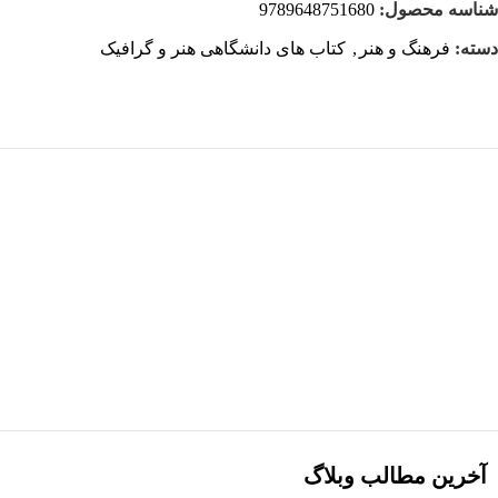
شناسه محصول:
9789648751680
دسته:
فرهنگ و هنر
,
کتاب های دانشگاهی هنر و گرافیک
هر قسط
-18%
کتاب ترکیب بندی در عکاسی اثر هارالد مانته‌ ترجمه پیروز سیار
افزودن به سبد خرید
آخرین مطالب وبلاگ