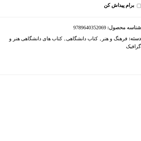
برام پیداش کن
شناسه محصول:
9789640352069
دسته:
فرهنگ و هنر
,
کتاب دانشگاهی
,
کتاب های دانشگاهی هنر و
گرافیک
هر قسط
-18%
کتاب ترکیب بندی در عکاسی اثر هارالد مانته‌ ترجمه پیروز سیار
افزودن به سبد خرید