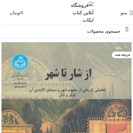
منو
0
تومان
0
-38%
فروخته شده