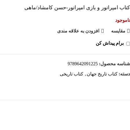
کتاب امپراتور و بازی امپراتور-حسن کامشاد/ماهی
ناموجود
مقايسه
افزودن به علاقه مندی
برام پیداش کن
شناسه محصول:
9789642091225
دسته:
کتاب تاریخ جهان
,
کتاب تاریخی
هر قسط