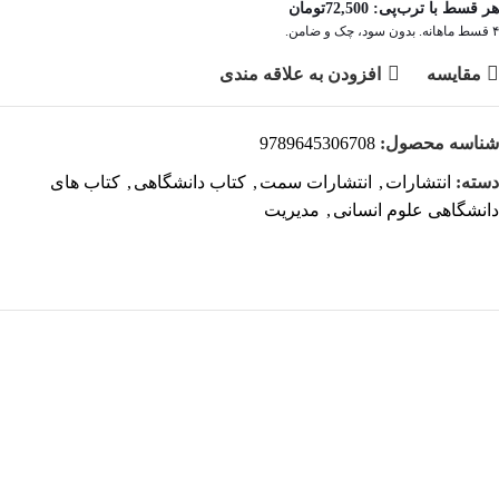
هر قسط با ترب‌پی:
72,500
تومان
۴ قسط ماهانه. بدون سود، چک و ضامن.
مقايسه
افزودن به علاقه مندی
شناسه محصول:
9789645306708
دسته:
انتشارات
,
انتشارات سمت
,
کتاب دانشگاهی
,
کتاب های
دانشگاهی علوم انسانی
,
مدیریت
هر قسط
66,250
تومان
-10%
کتاب درآمدی بر ادبیات تطبیقی اثر فرانسوا یوست ترجمه علیرضا
انوشیروانی