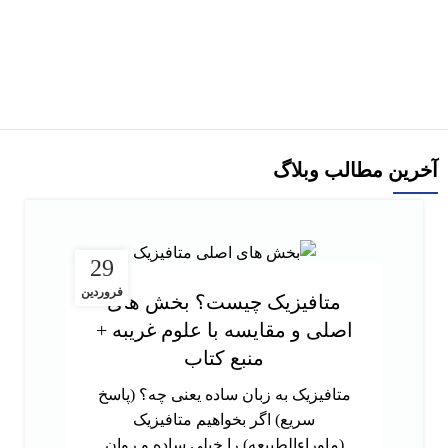
265,000
تومان
295,000
تومان
افزودن به سبد خرید
آخرین مطالب وبلاگ
29
فروردین
متافیزیک چیست؟ بخش های
اصلی و مقایسه با علوم غریبه +
منبع کتاب
متافیزیک به زبان ساده یعنی چه؟ (پاسخ
سریع) اگر بخواهیم متافیزیک
(ماوراءالطبیعه) را خیلی ساده و روان