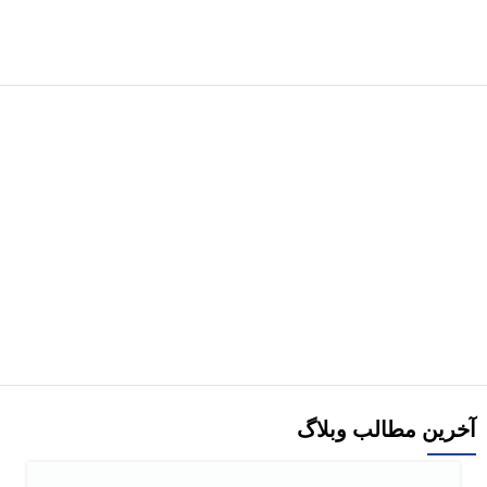
هر قسط
305,000
تومان
کتاب Principles of Virology جلد 1 – افست (زبان اصلی)
1,220,000
تومان
–
6,090,000
تومان
انتخاب گزینه‌ها
آخرین مطالب وبلاگ