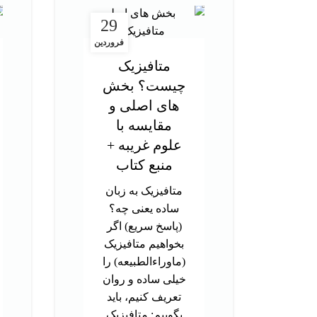
29
فروردین
متافیزیک
چیست؟ بخش
های اصلی و
مقایسه با
علوم غریبه +
منبع کتاب
متافیزیک به زبان
ساده یعنی چه؟
(پاسخ سریع) اگر
بخواهیم متافیزیک
(ماوراءالطبیعه) را
خیلی ساده و روان
تعریف کنیم، باید
بگوییم: متافیزیک