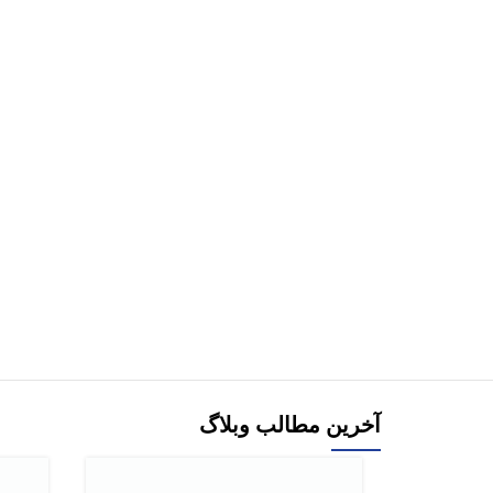
هر قسط
-59%
-48%
کتاب مهارت ها و قوانین کسب و کار اثر فاطمه
کتاب کسب و ک
جواهری
افزودن به سبد خرید
هر قسط
کتاب برنامه‌ نویسی اندروید for dummies اثر برتون
ترجمه زهرا جاوید
افزودن به سبد خرید
آخرین مطالب وبلاگ