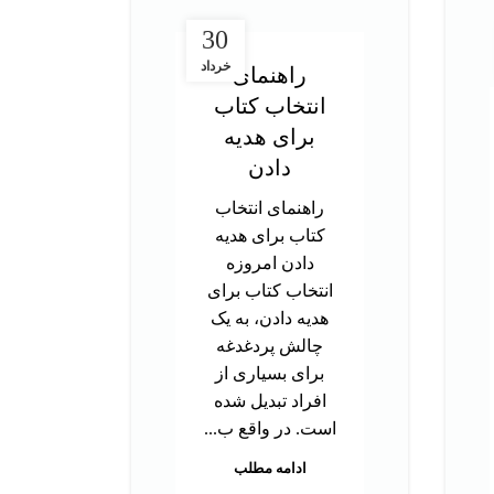
30
خرداد
راهنمای
انتخاب کتاب
در
برای هدیه
ت
دادن
آز
راهنمای انتخاب
کتاب برای هدیه
د
دادن امروزه
تحص
انتخاب کتاب برای
دک
هدیه دادن، به یک
ب
چالش پردغدغه
توا
برای بسیاری از
اس
افراد تبدیل شده
بر
است. در واقع ب...
م
ادامه مطلب
هس