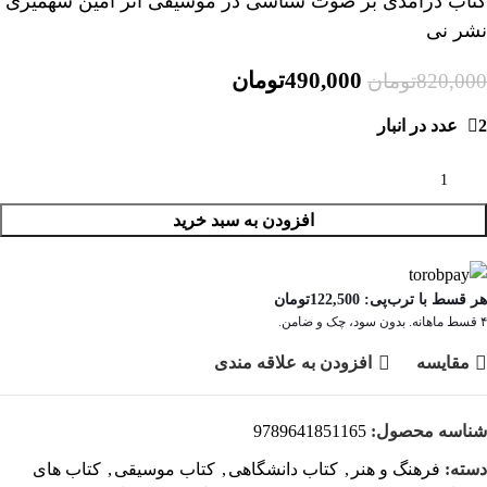
کتاب درآمدی بر صوت شناسی در موسیقی اثر امین شهمیری
نشر نی
490,000
تومان
820,000
تومان
2 عدد در انبار
افزودن به سبد خرید
هر قسط با ترب‌پی:
122,500
تومان
۴ قسط ماهانه. بدون سود، چک و ضامن.
مقايسه
افزودن به علاقه مندی
شناسه محصول:
9789641851165
دسته:
فرهنگ و هنر
,
کتاب دانشگاهی
,
کتاب موسیقی
,
کتاب های