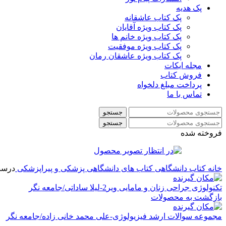
پک هدیه
پک کتاب عاشقانه
پک کتاب ویژه آقایان
پک کتاب ویژه خانم ها
پک کتاب ویژه موفقیت
پک کتاب ویژه عاشقان رمان
مجله ایکات
فروش کتاب
پرداخت مبلغ دلخواه
تماس با ما
جستجو
جستجو
فروخته شده
خانه
کتاب دانشگاهی
کتاب های دانشگاهی پزشکی و پیراپزشکی
درسنام
تکنولوژی جراحی زنان و مامایی ویر2-لیلا ساداتی/جامعه نگر
بازگشت به محصولات
مجموعه سوالات ارشد فیزیولوژی-علی محمد خانی زاده/جامعه نگر