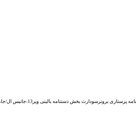
ه پرستاری برونرسودارث بخش دستنامه بالینی ویر13-جانیس ال/جامعه نگر