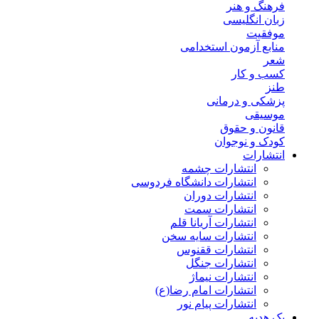
فرهنگ و هنر
زبان انگلیسی
موفقیت
منابع آزمون استخدامی
شعر
کسب و کار
طنز
پزشکی و درمانی
موسیقی
قانون و حقوق
کودک و نوجوان
انتشارات
انتشارات چشمه
انتشارات دانشگاه فردوسی
انتشارات دوران
انتشارات سمت
انتشارات آریانا قلم
انتشارات سایه سخن
انتشارات ققنوس
انتشارات جنگل
انتشارات نیماژ
انتشارات امام رضا(ع)
انتشارات پیام نور
پک هدیه