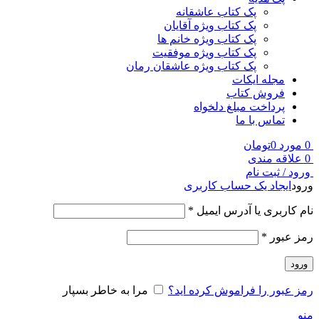
پک کتاب عاشقانه
پک کتاب ویژه آقایان
پک کتاب ویژه خانم ها
پک کتاب ویژه موفقیت
پک کتاب ویژه عاشقان رمان
مجله ایکات
فروش کتاب
پرداخت مبلغ دلخواه
تماس با ما
0
مورد
0
تومان
0
علاقه مندی
ورود / ثبت نام
ورود
ایجاد یک حساب کاربری
نام کاربری یا آدرس ایمیل
*
رمز عبور
*
ورود
رمز عبور را فراموش کرده اید؟
مرا به خاطر بسپار
منو