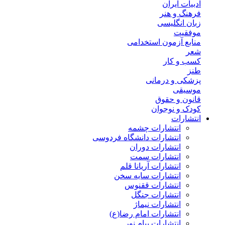
ادبیات ایران
فرهنگ و هنر
زبان انگلیسی
موفقیت
منابع آزمون استخدامی
شعر
کسب و کار
طنز
پزشکی و درمانی
موسیقی
قانون و حقوق
کودک و نوجوان
انتشارات
انتشارات چشمه
انتشارات دانشگاه فردوسی
انتشارات دوران
انتشارات سمت
انتشارات آریانا قلم
انتشارات سایه سخن
انتشارات ققنوس
انتشارات جنگل
انتشارات نیماژ
انتشارات امام رضا(ع)
انتشارات پیام نور