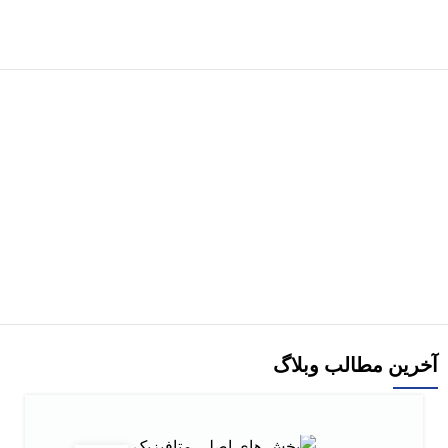
هر قسط
کتاب برنامه‌ نویسی اندروید for dummies اثر برتون ترجمه زهرا جاوید
افزودن به سبد خرید
آخرین مطالب وبلاگ