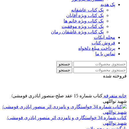
پک هدیه
پک کتاب عاشقانه
پک کتاب ویژه آقایان
پک کتاب ویژه خانم ها
پک کتاب ویژه موفقیت
پک کتاب ویژه عاشقان رمان
مجله ایکات
فروش کتاب
پرداخت مبلغ دلخواه
تماس با ما
جستجو
جستجو
فروخته شده
خانه
متفرقه
کتاب شماره 15 عقد صلح-منصور اباذری فومشی/
شهید نواللهی
کتاب شماره 34 خواستگاری و نامزدی اثر منصور اباذری فومشی/
شهید نواللهی
بازگشت به محصولات