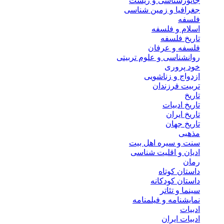
جانورشناسی و زیست
جغرافیا و زمین شناسی
فلسفه
اسلام و فلسفه
تاریخ فلسفه
فلسفه و عرفان
روانشناسی و علوم تربیتی
خود پروری
ازدواج و زناشویی
تربیت فرزندان
تاریخ
تاریخ ادبیات
تاریخ ایران
تاریخ جهان
مذهبی
سنت و سیره اهل بیت
ادیان و اقلیت شناسی
رمان
داستان کوتاه
داستان کودکانه
سینما و تئاتر
نمایشنامه و فیلمنامه
ادبیات
ادبیات ایران