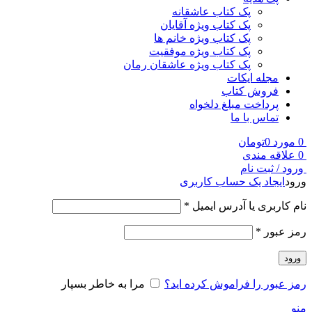
پک کتاب عاشقانه
پک کتاب ویژه آقایان
پک کتاب ویژه خانم ها
پک کتاب ویژه موفقیت
پک کتاب ویژه عاشقان رمان
مجله ایکات
فروش کتاب
پرداخت مبلغ دلخواه
تماس با ما
0
مورد
0
تومان
0
علاقه مندی
ورود / ثبت نام
ورود
ایجاد یک حساب کاربری
نام کاربری یا آدرس ایمیل
*
رمز عبور
*
ورود
رمز عبور را فراموش کرده اید؟
مرا به خاطر بسپار
منو