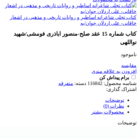
کتاب تجلی شاعرانه اساطیر و روایات تاریخی و مذهبی در اشعار
خاقانی- علی اردلان جوان/به
کتاب شماره 15 عقد صلح-منصور اباذری فومشی/شهید
نواللهی
ناموجود
مقايسه
افزودن به علاقه مندی
برام پیداش کن
شناسه محصول:
116842
دسته:
متفرقه
اشتراک گذاری:
توضیحات
نظرات (0)
محصولات بیشتر
توضیحات