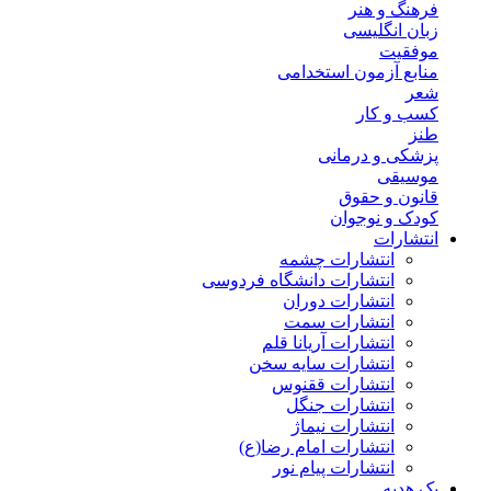
فرهنگ و هنر
زبان انگلیسی
موفقیت
منابع آزمون استخدامی
شعر
کسب و کار
طنز
پزشکی و درمانی
موسیقی
قانون و حقوق
کودک و نوجوان
انتشارات
انتشارات چشمه
انتشارات دانشگاه فردوسی
انتشارات دوران
انتشارات سمت
انتشارات آریانا قلم
انتشارات سایه سخن
انتشارات ققنوس
انتشارات جنگل
انتشارات نیماژ
انتشارات امام رضا(ع)
انتشارات پیام نور
پک هدیه