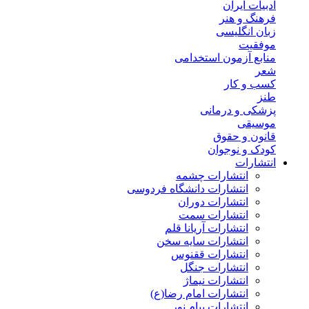
ادبیات ایران
فرهنگ و هنر
زبان انگلیسی
موفقیت
منابع آزمون استخدامی
شعر
کسب و کار
طنز
پزشکی و درمانی
موسیقی
قانون و حقوق
کودک و نوجوان
انتشارات
انتشارات چشمه
انتشارات دانشگاه فردوسی
انتشارات دوران
انتشارات سمت
انتشارات آریانا قلم
انتشارات سایه سخن
انتشارات ققنوس
انتشارات جنگل
انتشارات نیماژ
انتشارات امام رضا(ع)
انتشارات پیام نور