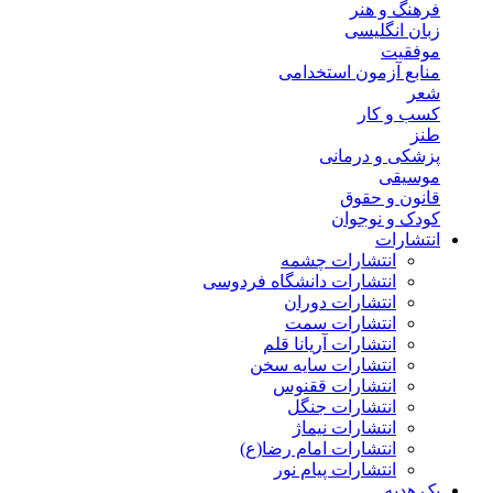
فرهنگ و هنر
زبان انگلیسی
موفقیت
منابع آزمون استخدامی
شعر
کسب و کار
طنز
پزشکی و درمانی
موسیقی
قانون و حقوق
کودک و نوجوان
انتشارات
انتشارات چشمه
انتشارات دانشگاه فردوسی
انتشارات دوران
انتشارات سمت
انتشارات آریانا قلم
انتشارات سایه سخن
انتشارات ققنوس
انتشارات جنگل
انتشارات نیماژ
انتشارات امام رضا(ع)
انتشارات پیام نور
پک هدیه