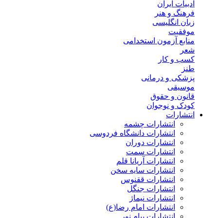
ادبیات ایران
فرهنگ و هنر
زبان انگلیسی
موفقیت
منابع آزمون استخدامی
شعر
کسب و کار
طنز
پزشکی و درمانی
موسیقی
قانون و حقوق
کودک و نوجوان
انتشارات
انتشارات چشمه
انتشارات دانشگاه فردوسی
انتشارات دوران
انتشارات سمت
انتشارات آریانا قلم
انتشارات سایه سخن
انتشارات ققنوس
انتشارات جنگل
انتشارات نیماژ
انتشارات امام رضا(ع)
انتشارات پیام نور