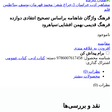
مشاهیر ادب خراسان 3-چراغ شعر: محمد قهرمان-یوسف بینا/طنین
قلم
فرهنگ واژگان شاهنامه براساس تصحیح انتقادی دوازده
فرهنگ قدیمی-بهمن افشایی/سیاهرود
ناموجود
مقايسه
افزودن به علاقه مندی
برام پیداش کن
شناسه محصول:
9786007617458
دسته:
کتاب ادبی
,
کتاب عمومی
اشتراک گذاری:
نظرات (0)
محصولات بیشتر
نظرات (0)
نقد و بررسی‌ها