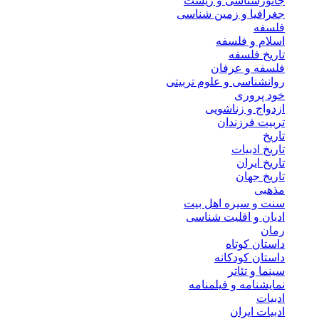
جانورشناسی و زیست
جغرافیا و زمین شناسی
فلسفه
اسلام و فلسفه
تاریخ فلسفه
فلسفه و عرفان
روانشناسی و علوم تربیتی
خود پروری
ازدواج و زناشویی
تربیت فرزندان
تاریخ
تاریخ ادبیات
تاریخ ایران
تاریخ جهان
مذهبی
سنت و سیره اهل بیت
ادیان و اقلیت شناسی
رمان
داستان کوتاه
داستان کودکانه
سینما و تئاتر
نمایشنامه و فیلمنامه
ادبیات
ادبیات ایران