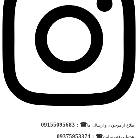
☎ : 09155095683
اطلاع از موجودی و ارسالی ها
☎ : 09375953374
پشتیبانی فنی سایت