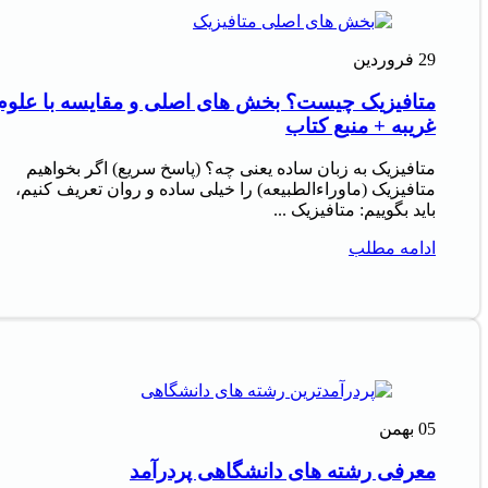
29
فروردین
متافیزیک چیست؟ بخش های اصلی و مقایسه با علوم
غریبه + منبع کتاب
متافیزیک به زبان ساده یعنی چه؟ (پاسخ سریع) اگر بخواهیم
متافیزیک (ماوراءالطبیعه) را خیلی ساده و روان تعریف کنیم،
باید بگوییم: متافیزیک ...
ادامه مطلب
05
بهمن
معرفی رشته های دانشگاهی پردرآمد