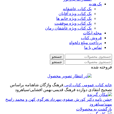
پک هدیه
پک کتاب عاشقانه
پک کتاب ویژه آقایان
پک کتاب ویژه خانم ها
پک کتاب ویژه موفقیت
پک کتاب ویژه عاشقان رمان
مجله ایکات
فروش کتاب
پرداخت مبلغ دلخواه
تماس با ما
جستجو
جستجو
فروخته شده
خانه
کتاب عمومی
کتاب ادبی
فرهنگ واژگان شاهنامه براساس
تصحیح انتقادی دوازده فرهنگ قدیمی-بهمن افشایی/سیاهرود
جشن نامه دکتر کورش صفوی-مهرداد نغزگوی کهن و محمد راسخ
مهند/سیاهرود
بازگشت به محصولات