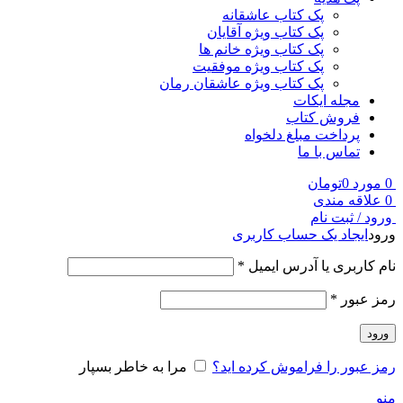
پک کتاب عاشقانه
پک کتاب ویژه آقایان
پک کتاب ویژه خانم ها
پک کتاب ویژه موفقیت
پک کتاب ویژه عاشقان رمان
مجله ایکات
فروش کتاب
پرداخت مبلغ دلخواه
تماس با ما
0
مورد
0
تومان
0
علاقه مندی
ورود / ثبت نام
ورود
ایجاد یک حساب کاربری
نام کاربری یا آدرس ایمیل
*
رمز عبور
*
ورود
رمز عبور را فراموش کرده اید؟
مرا به خاطر بسپار
منو