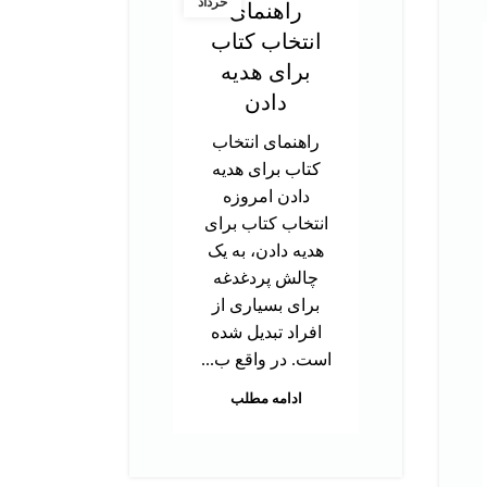
خرداد
راهنمای
انتخاب کتاب
در
برای هدیه
ت
دادن
آز
راهنمای انتخاب
کتاب برای هدیه
د
دادن امروزه
تحص
انتخاب کتاب برای
دک
هدیه دادن، به یک
ب
چالش پردغدغه
توا
برای بسیاری از
اس
افراد تبدیل شده
بر
است. در واقع ب...
م
ادامه مطلب
هس