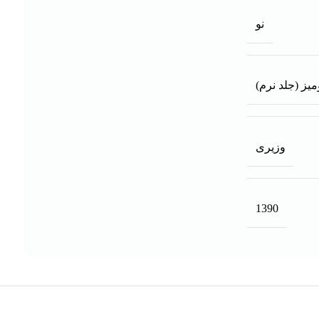
نو
یز (جلد نرم)
وزیری
1390