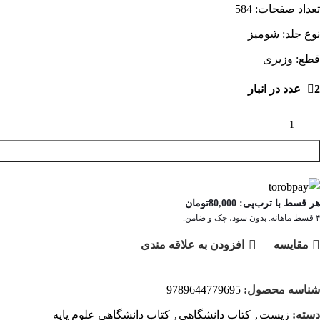
تعداد صفحات: 584
نوع جلد: شومیز
قطع: وزیری
2 عدد در انبار
هر قسط با ترب‌پی:
80,000
تومان
۴ قسط ماهانه. بدون سود، چک و ضامن.
مقايسه
افزودن به علاقه مندی
شناسه محصول:
9789644779695
دسته:
زیست
,
کتاب دانشگاهی
,
کتاب دانشگاهی علوم پایه