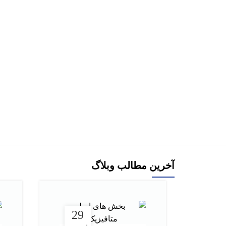
290,000
تومان
00,000
افزودن به سبد خرید
هر قسط
147,500
تومان
کتاب بیوترمودینامیک اثر جمشید خان چمنی
590,000
تومان
افزودن به سبد خرید
آخرین مطالب وبلاگ
29