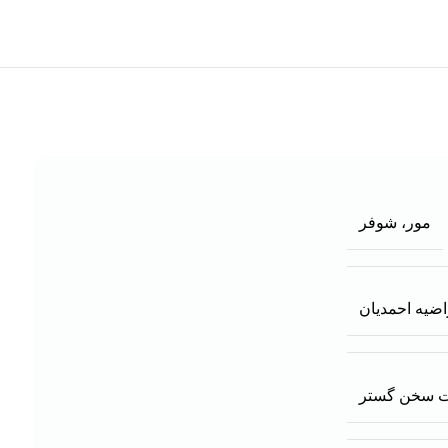
مور، شوفر
اضیه احمدیان
ت سخن گستر