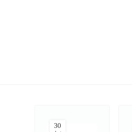
تومان
980,000
تومان
1,600,000
تومان
افزودن به سبد خرید
30