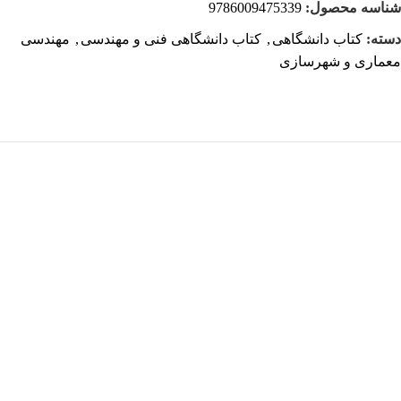
شناسه محصول:
9786009475339
دسته:
کتاب دانشگاهی
,
کتاب دانشگاهی فنی و مهندسی
,
مهندسی
معماری و شهرسازی
هر قسط
125,000
تومان
کتاب دست دو اطلاعات معماری نویفرت 2013 ویرایش 4 اثر کلارا
مهرانیان
500,000
تومان
افزودن به سبد خرید