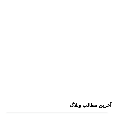
هر قسط
66,250
تومان
-10%
کتاب درآمدی بر ادبیات تطبیقی اثر فرانسوا یوست ترجمه علیرضا
انوشیروانی
265,000
تومان
295,000
تومان
افزودن به سبد خرید
آخرین مطالب وبلاگ