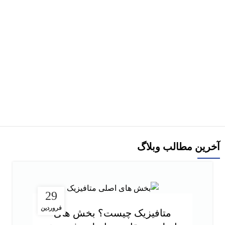
هر قسط
33,750
تومان
-10%
کتاب زنان ورزشکار: تمرین برای موفقیت اثر باب تروپ ترجمه جواد
شفیعی
135,000
تومان
150,000
تومان
افزودن به سبد خرید
آخرین مطالب وبلاگ
29
فروردین
متافیزیک چیست؟ بخش های