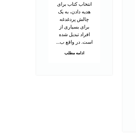
تحص
انتخاب کتاب برای
دک
هدیه دادن، به یک
ب
چالش پردغدغه
توا
برای بسیاری از
اس
افراد تبدیل شده
بر
است. در واقع ب...
م
ادامه مطلب
هس