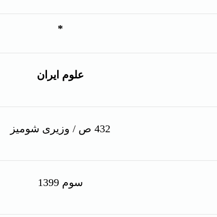
*
علوم ایران
432 ص / وزیری شومیز
سوم 1399