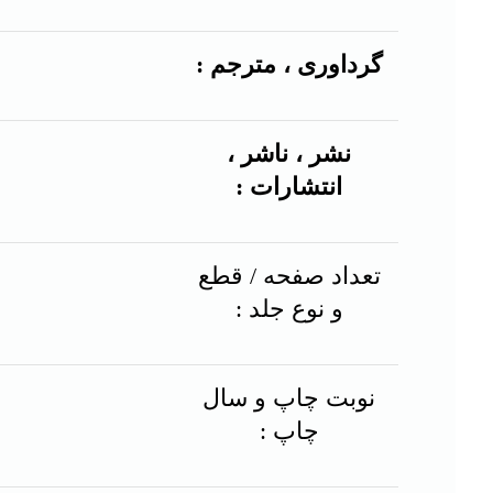
گرداوری ، مترجم :
نشر ، ناشر ،
انتشارات :
تعداد صفحه / قطع
و نوع جلد :
نوبت چاپ و سال
چاپ :