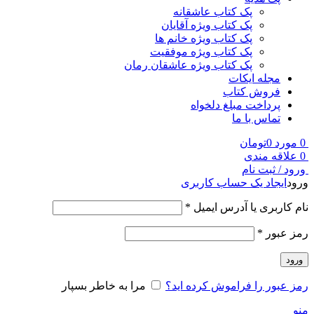
پک کتاب عاشقانه
پک کتاب ویژه آقایان
پک کتاب ویژه خانم ها
پک کتاب ویژه موفقیت
پک کتاب ویژه عاشقان رمان
مجله ایکات
فروش کتاب
پرداخت مبلغ دلخواه
تماس با ما
0
مورد
0
تومان
0
علاقه مندی
ورود / ثبت نام
ورود
ایجاد یک حساب کاربری
نام کاربری یا آدرس ایمیل
*
رمز عبور
*
ورود
رمز عبور را فراموش کرده اید؟
مرا به خاطر بسپار
منو