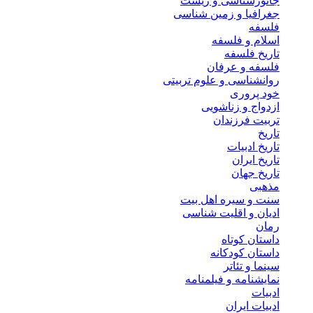
جانورشناسی و زیست
جغرافیا و زمین شناسی
فلسفه
اسلام و فلسفه
تاریخ فلسفه
فلسفه و عرفان
روانشناسی و علوم تربیتی
خود پروری
ازدواج و زناشویی
تربیت فرزندان
تاریخ
تاریخ ادبیات
تاریخ ایران
تاریخ جهان
مذهبی
سنت و سیره اهل بیت
ادیان و اقلیت شناسی
رمان
داستان کوتاه
داستان کودکانه
سینما و تئاتر
نمایشنامه و فیلمنامه
ادبیات
ادبیات ایران