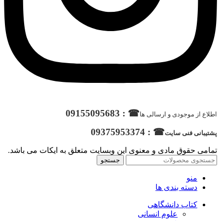
☎ : 09155095683
اطلاع از موجودی و ارسالی ها
☎ : 09375953374
پشتیبانی فنی سایت
تمامی حقوق مادی و معنوی این وبسایت متعلق به ایکات می باشد.
جستجو
منو
دسته بندی ها
کتاب دانشگاهی
علوم انسانی