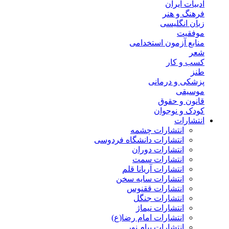
ادبیات ایران
فرهنگ و هنر
زبان انگلیسی
موفقیت
منابع آزمون استخدامی
شعر
کسب و کار
طنز
پزشکی و درمانی
موسیقی
قانون و حقوق
کودک و نوجوان
انتشارات
انتشارات چشمه
انتشارات دانشگاه فردوسی
انتشارات دوران
انتشارات سمت
انتشارات آریانا قلم
انتشارات سایه سخن
انتشارات ققنوس
انتشارات جنگل
انتشارات نیماژ
انتشارات امام رضا(ع)
انتشارات پیام نور