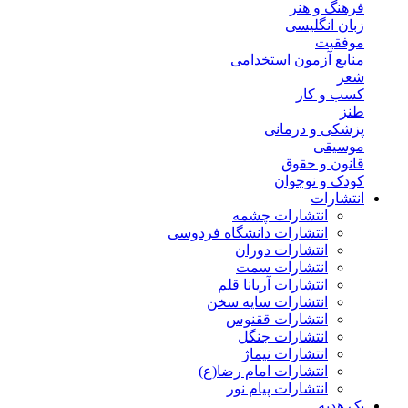
فرهنگ و هنر
زبان انگلیسی
موفقیت
منابع آزمون استخدامی
شعر
کسب و کار
طنز
پزشکی و درمانی
موسیقی
قانون و حقوق
کودک و نوجوان
انتشارات
انتشارات چشمه
انتشارات دانشگاه فردوسی
انتشارات دوران
انتشارات سمت
انتشارات آریانا قلم
انتشارات سایه سخن
انتشارات ققنوس
انتشارات جنگل
انتشارات نیماژ
انتشارات امام رضا(ع)
انتشارات پیام نور
پک هدیه