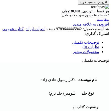
افزودن به سبد خرید
هر قسط با ترب‌پی:
30,000
تومان
۴ قسط ماهانه. بدون سود، چک و ضامن.
مقايسه
افزودن به علاقه مندی
شناسه محصول:
9789644445842
دسته:
ادبیات ایران
,
کتاب عمومی
اشتراک گذاری:
توضیحات تکمیلی
نظرات (0)
محصولات بیشتر
توضیحات تکمیلی
نام نویسنده
دکتر رسول هادی زاده
نوع جلد
شومیز (جلد نرم)
وضعیت کتاب
نو