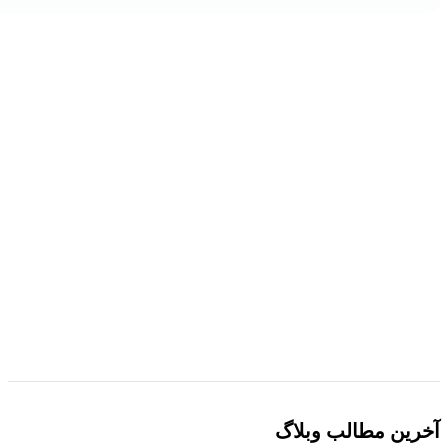
هر قسط
40,000
تومان
-30%
مقايسه
نمایش سریع
افزودن به علاقه مندی
کتاب مفاخر فرهنگی ایران اثر دکتر مروارید طباطبایی
قمی
230,000
تومان
قیمت اصلی 230,000تومان بود.
160,000
تومان
قیمت
فعلی 160,000تومان است.
افزودن به سبد خرید
آخرین مطالب وبلاگ