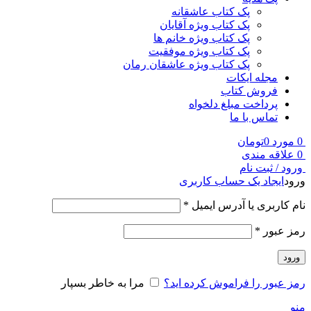
پک کتاب عاشقانه
پک کتاب ویژه آقایان
پک کتاب ویژه خانم ها
پک کتاب ویژه موفقیت
پک کتاب ویژه عاشقان رمان
مجله ایکات
فروش کتاب
پرداخت مبلغ دلخواه
تماس با ما
0
مورد
0
تومان
0
علاقه مندی
ورود / ثبت نام
ورود
ایجاد یک حساب کاربری
نام کاربری یا آدرس ایمیل
*
رمز عبور
*
ورود
رمز عبور را فراموش کرده اید؟
مرا به خاطر بسپار
منو