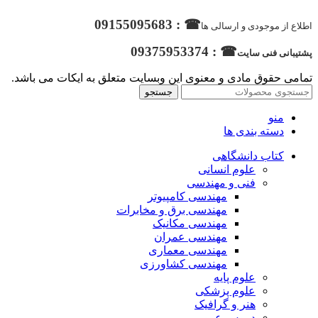
☎ : 09155095683
اطلاع از موجودی و ارسالی ها
☎ : 09375953374
پشتیبانی فنی سایت
تمامی حقوق مادی و معنوی این وبسایت متعلق به ایکات می باشد.
جستجو
منو
دسته بندی ها
کتاب دانشگاهی
علوم انسانی
فنی و مهندسی
مهندسی کامپیوتر
مهندسی برق و مخابرات
مهندسی مکانیک
مهندسی عمران
مهندسی معماری
مهندسی کشاورزی
علوم پایه
علوم پزشکی
هنر و گرافیک
دروس عمومی