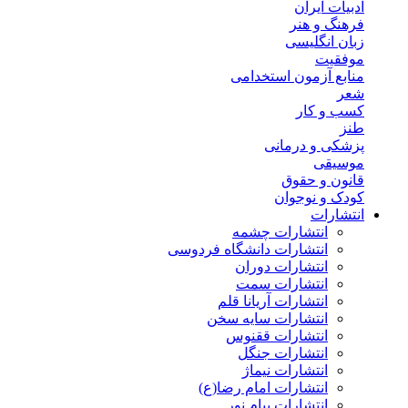
ادبیات ایران
فرهنگ و هنر
زبان انگلیسی
موفقیت
منابع آزمون استخدامی
شعر
کسب و کار
طنز
پزشکی و درمانی
موسیقی
قانون و حقوق
کودک و نوجوان
انتشارات
انتشارات چشمه
انتشارات دانشگاه فردوسی
انتشارات دوران
انتشارات سمت
انتشارات آریانا قلم
انتشارات سایه سخن
انتشارات ققنوس
انتشارات جنگل
انتشارات نیماژ
انتشارات امام رضا(ع)
انتشارات پیام نور