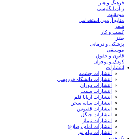
فرهنگ و هنر
زبان انگلیسی
موفقیت
منابع آزمون استخدامی
شعر
کسب و کار
طنز
پزشکی و درمانی
موسیقی
قانون و حقوق
کودک و نوجوان
انتشارات
انتشارات چشمه
انتشارات دانشگاه فردوسی
انتشارات دوران
انتشارات سمت
انتشارات آریانا قلم
انتشارات سایه سخن
انتشارات ققنوس
انتشارات جنگل
انتشارات نیماژ
انتشارات امام رضا(ع)
انتشارات پیام نور
پک هدیه