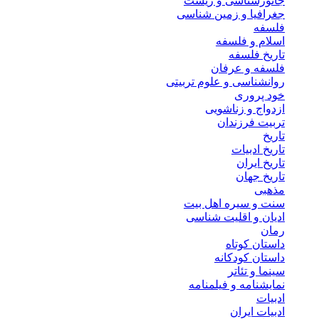
جانورشناسی و زیست
جغرافیا و زمین شناسی
فلسفه
اسلام و فلسفه
تاریخ فلسفه
فلسفه و عرفان
روانشناسی و علوم تربیتی
خود پروری
ازدواج و زناشویی
تربیت فرزندان
تاریخ
تاریخ ادبیات
تاریخ ایران
تاریخ جهان
مذهبی
سنت و سیره اهل بیت
ادیان و اقلیت شناسی
رمان
داستان کوتاه
داستان کودکانه
سینما و تئاتر
نمایشنامه و فیلمنامه
ادبیات
ادبیات ایران