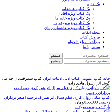
پک هدیه
پک کتاب عاشقانه
پک کتاب ویژه آقایان
پک کتاب ویژه خانم ها
پک کتاب ویژه موفقیت
پک کتاب ویژه عاشقان رمان
مجله ایکات
فروش کتاب
پرداخت مبلغ دلخواه
تماس با ما
جستجو
جستجو
خانه
کتاب عمومی
کتاب ادبی
ادبیات ایران
کتاب سمرقندیان چه می
گویند اثر رسول هادی زاده
کتاب مبانی روان کاری فیلم سیال اثر همراک ترجمه اصغر برداران
رحیمی
155,000
تومان
بازگشت به محصولات