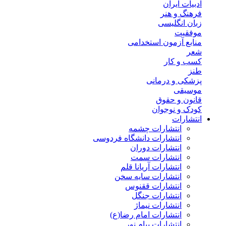
ادبیات ایران
فرهنگ و هنر
زبان انگلیسی
موفقیت
منابع آزمون استخدامی
شعر
کسب و کار
طنز
پزشکی و درمانی
موسیقی
قانون و حقوق
کودک و نوجوان
انتشارات
انتشارات چشمه
انتشارات دانشگاه فردوسی
انتشارات دوران
انتشارات سمت
انتشارات آریانا قلم
انتشارات سایه سخن
انتشارات ققنوس
انتشارات جنگل
انتشارات نیماژ
انتشارات امام رضا(ع)
انتشارات پیام نور