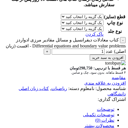
سفارش میباشد.
قطع (سایز)
نوع چاپ
نوع جلد
پاک کردن
کتاب معادلات دیفرانسیل و مسائل مقادیر مرزی ادواردز
Differential equations and boundary value problems - افست (زبان
اصلی) عدد
افزودن به سبد خرید
هر قسط با ترب‌پی:
298,750
تومان
۴ قسط ماهانه. بدون سود، چک و ضامن.
مقايسه
افزودن به علاقه مندی
شناسه محصول:
نامعلوم
دسته:
ریاضیات
,
کتاب زبان اصلی
دانشگاهی
اشتراک گذاری:
توضیحات
توضیحات تکمیلی
نظرات (0)
محصولات بیشتر