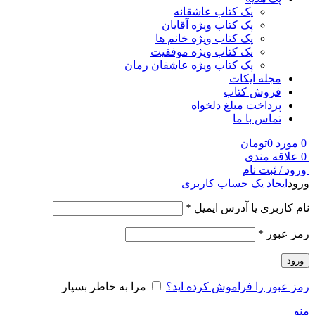
پک کتاب عاشقانه
پک کتاب ویژه آقایان
پک کتاب ویژه خانم ها
پک کتاب ویژه موفقیت
پک کتاب ویژه عاشقان رمان
مجله ایکات
فروش کتاب
پرداخت مبلغ دلخواه
تماس با ما
0
مورد
0
تومان
0
علاقه مندی
ورود / ثبت نام
ورود
ایجاد یک حساب کاربری
نام کاربری یا آدرس ایمیل
*
رمز عبور
*
ورود
رمز عبور را فراموش کرده اید؟
مرا به خاطر بسپار
منو