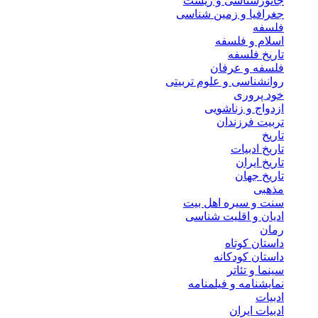
جانورشناسی و زیست
جغرافیا و زمین شناسی
فلسفه
اسلام و فلسفه
تاریخ فلسفه
فلسفه و عرفان
روانشناسی و علوم تربیتی
خود پروری
ازدواج و زناشویی
تربیت فرزندان
تاریخ
تاریخ ادبیات
تاریخ ایران
تاریخ جهان
مذهبی
سنت و سیره اهل بیت
ادیان و اقلیت شناسی
رمان
داستان کوتاه
داستان کودکانه
سینما و تئاتر
نمایشنامه و فیلمنامه
ادبیات
ادبیات ایران