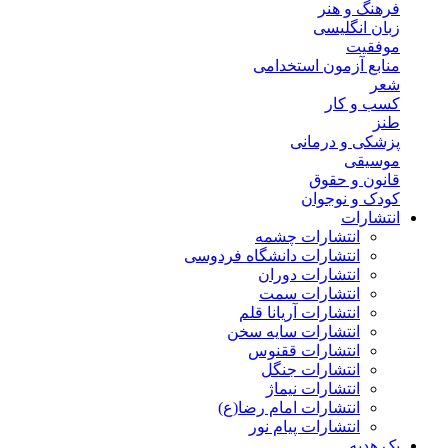
فرهنگ و هنر
زبان انگلیسی
موفقیت
منابع آزمون استخدامی
شعر
کسب و کار
طنز
پزشکی و درمانی
موسیقی
قانون و حقوق
کودک و نوجوان
انتشارات
انتشارات چشمه
انتشارات دانشگاه فردوسی
انتشارات دوران
انتشارات سمت
انتشارات آریانا قلم
انتشارات سایه سخن
انتشارات ققنوس
انتشارات جنگل
انتشارات نیماژ
انتشارات امام رضا(ع)
انتشارات پیام نور
پک هدیه