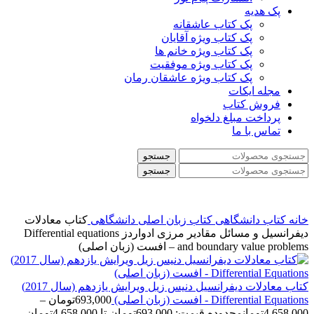
پک هدیه
پک کتاب عاشقانه
پک کتاب ویژه آقایان
پک کتاب ویژه خانم ها
پک کتاب ویژه موفقیت
پک کتاب ویژه عاشقان رمان
مجله ایکات
فروش کتاب
پرداخت مبلغ دلخواه
تماس با ما
جستجو
جستجو
خانه
کتاب دانشگاهی
کتاب زبان اصلی دانشگاهی
کتاب معادلات
دیفرانسیل و مسائل مقادیر مرزی ادواردز Differential equations
and boundary value problems – افست (زبان اصلی)
کتاب معادلات دیفرانسیل دنیس زیل ویرایش یازدهم (سال 2017)
Differential Equations - افست (زبان اصلی)
693,000
تومان
–
4,658,000
تومان
محدوده قیمت: 693,000تومان تا 4,658,000تومان