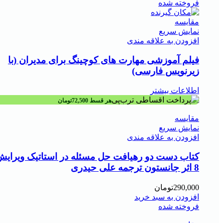
فروخته شده
مقايسه
نمایش سریع
افزودن به علاقه مندی
فیلم آموزشی مهارت های کوچینگ برای مدیران (با
زیرنویس فارسی)
اطلاعات بیشتر
هر قسط
72,500
تومان
مقايسه
نمایش سریع
افزودن به علاقه مندی
کتاب دست دو رهیافت حل مسئله در استاتیک ویرایش
8 اثر جانستون ترجمه علی حیدری
290,000
تومان
افزودن به سبد خرید
فروخته شده