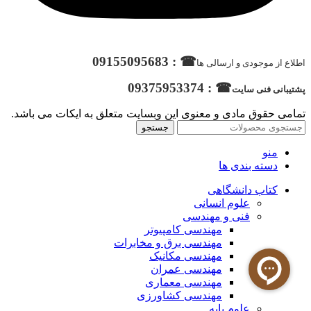
☎ : 09155095683
اطلاع از موجودی و ارسالی ها
☎ : 09375953374
پشتیبانی فنی سایت
تمامی حقوق مادی و معنوی این وبسایت متعلق به ایکات می باشد.
جستجو
منو
دسته بندی ها
کتاب دانشگاهی
علوم انسانی
فنی و مهندسی
مهندسی کامپیوتر
مهندسی برق و مخابرات
مهندسی مکانیک
مهندسی عمران
مهندسی معماری
مهندسی کشاورزی
علوم پایه