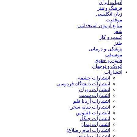
ادبیات ایران
فرهنگ و هنر
زبان انگلیسی
موفقیت
منابع آزمون استخدامی
شعر
کسب و کار
طنز
پزشکی و درمانی
موسیقی
قانون و حقوق
کودک و نوجوان
انتشارات
انتشارات چشمه
انتشارات دانشگاه فردوسی
انتشارات دوران
انتشارات سمت
انتشارات آریانا قلم
انتشارات سایه سخن
انتشارات ققنوس
انتشارات جنگل
انتشارات نیماژ
انتشارات امام رضا(ع)
انتشارات پیام نور