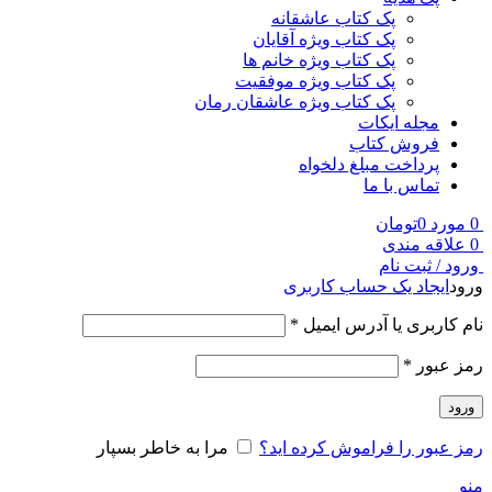
پک کتاب عاشقانه
پک کتاب ویژه آقایان
پک کتاب ویژه خانم ها
پک کتاب ویژه موفقیت
پک کتاب ویژه عاشقان رمان
مجله ایکات
فروش کتاب
پرداخت مبلغ دلخواه
تماس با ما
0
مورد
0
تومان
0
علاقه مندی
ورود / ثبت نام
ورود
ایجاد یک حساب کاربری
نام کاربری یا آدرس ایمیل
*
رمز عبور
*
ورود
رمز عبور را فراموش کرده اید؟
مرا به خاطر بسپار
منو