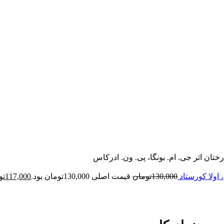
اثر ج‍ی‌. ام‌. ب‍ون‍گ‍ا، پ‍ی‌. ون‌. ادرک‍اس‌
اولا کورستاد
130,000
تومان
قیمت اصلی 130,000تومان بود.
117,000
تو