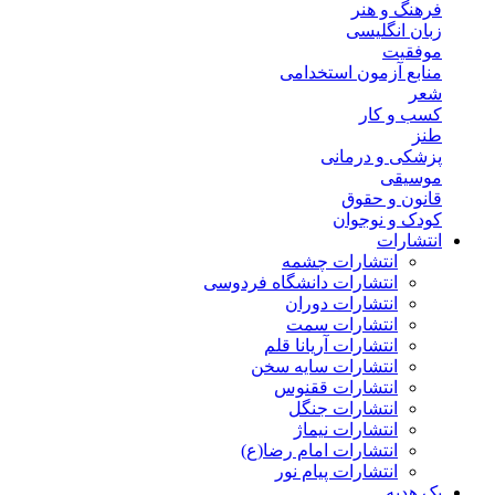
فرهنگ و هنر
زبان انگلیسی
موفقیت
منابع آزمون استخدامی
شعر
کسب و کار
طنز
پزشکی و درمانی
موسیقی
قانون و حقوق
کودک و نوجوان
انتشارات
انتشارات چشمه
انتشارات دانشگاه فردوسی
انتشارات دوران
انتشارات سمت
انتشارات آریانا قلم
انتشارات سایه سخن
انتشارات ققنوس
انتشارات جنگل
انتشارات نیماژ
انتشارات امام رضا(ع)
انتشارات پیام نور
پک هدیه