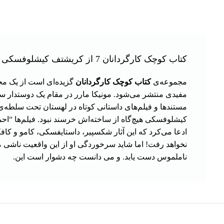
کتاب کوچک کارگردانان 7 از کریشتف کیشلوفسکی و مونیکا مارر ترجمه هادی چپردار/آوند دانش
مجموعه‌ی
کتاب کوچک کارگردانان
مفیدی منتشر می‌شود. مونیکا مارر در مقام یک دوستدار سین
مستند‌ها و فیلم‌های داستانی کوتاه در لهستان تحت سلطه‌ی
کیشلوفسکی هیچ‌گاه از ساخته‌اش خرسند نبود. فیلم‌ها “احم
ادعا می‌کرد که این آثار شکسپیر، داستایفسکی، کامو و کاف
نخواهد رفت! اما شاید سرخوردگی او از این واقعیت ناشی می
ناملموس دست یابد. و می دانست چه دشوار است این.