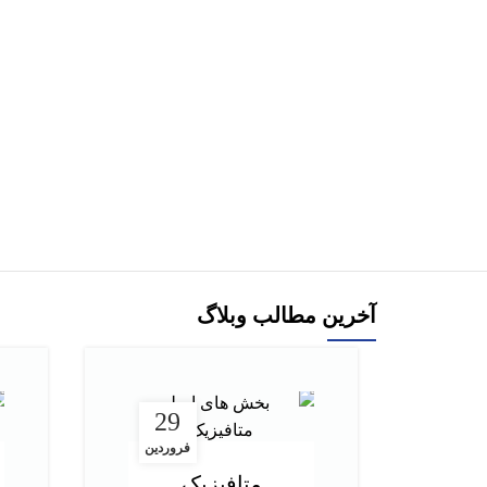
هر قسط
222,500
تومان
کتاب ایلیاد هومر ترجمه سعید نفیسی
کتاب زندگی
890,000
تومان
افزودن به سبد خرید
آخرین مطالب وبلاگ
29
فروردین
متافیزیک