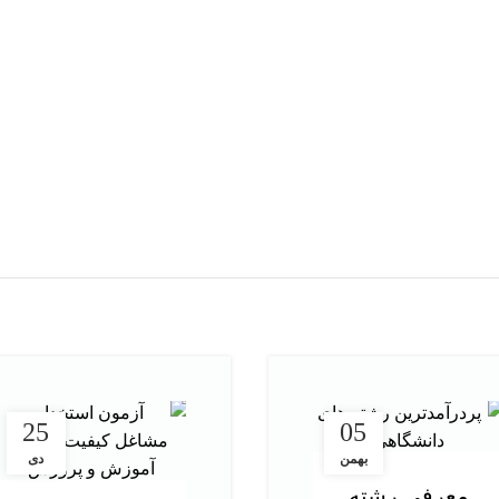
هر قسط
187,500
تومان
هر ق
 کافی است اثر محمد کافی
کتاب Steve Jobs by Walter Isaacson
750,000
تومان
600,000
تومان
افزودن به سبد خرید
افزودن به سبد خرید
25
05
بهمن
دی
معرفی رشته