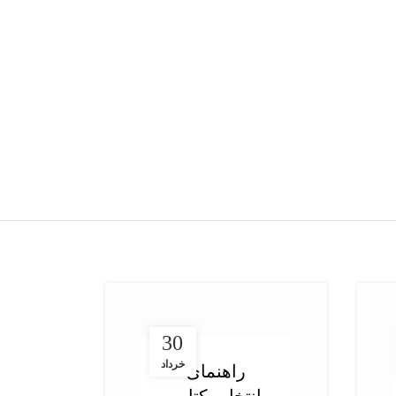
سط
150,000
تومان
هر قسط
97,500
تومان
-29%
کتاب استامبولی اثر منصور ضابطیان
390,000
تومان
550,000
تومان
افزودن به سبد خرید
30
خرداد
راهنمای