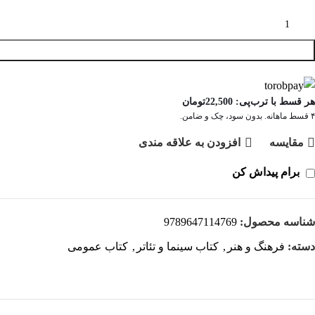
هر قسط با ترب‌پی:
22,500
تومان
۴ قسط ماهانه. بدون سود، چک و ضامن.
مقايسه
افزودن به علاقه مندی
برام پیداش کن
شناسه محصول:
9789647114769
دسته:
فرهنگ و هنر
,
کتاب سینما و تئاتر
,
کتاب عمومی