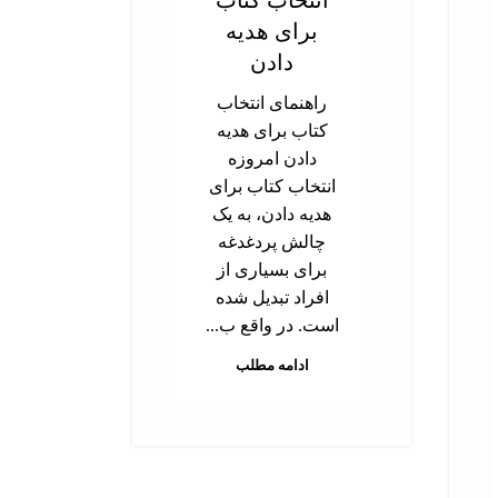
انتخاب کتاب
در
برای هدیه
ت
دادن
آز
راهنمای انتخاب
کتاب برای هدیه
د
دادن امروزه
تحص
انتخاب کتاب برای
دک
هدیه دادن، به یک
ب
چالش پردغدغه
توا
برای بسیاری از
اس
افراد تبدیل شده
بر
است. در واقع ب...
م
ادامه مطلب
هس