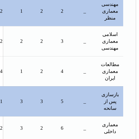
مهندسی
معماری
_
2
2
1
2
منظر
اسلامی
معماری
_
3
2
2
2
مهندسی
مطالعات
معماری
_
4
2
1
4
ايران
بازسازی
پس از
_
5
3
3
1
سانحه
معماری
2
3
2
6
_
داخلی