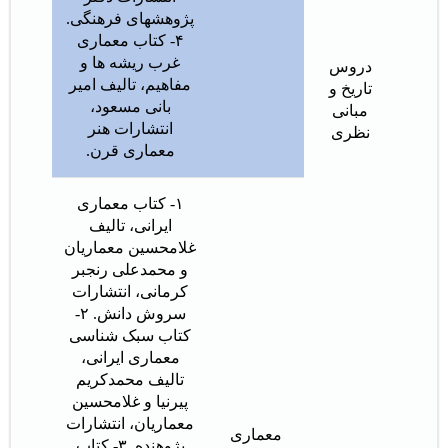
پژوهشهای فرهنگی.
۴- کتاب معماری
غرب ریشه ها و
دروس
مفاهیم، تالیف امیر
تاریخ و
بانی مسعود،
مبانی
انتشارات هنر
نظری
معماری قرن.
۱- کتاب معماری
ایرانی، تالیف
غلامحسین معماریان
و محمدعلی رنجبر
کرمانی، انتشارات
سروش دانش. ۲-
کتاب سبک شناسی
معماری ایرانی،
تالیف محمدکریم
پیرنیا و غلامحسین
معماریان، انتشارات
معماری
پژوهنده. ۳- کتاب