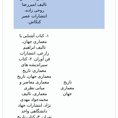
تالیف امیررضا
روحی زاده،
انتشارات عصر
کنکاش.
۱- کتاب آشنایی با
معماری جهان،
تالیف ابراهیم
زارعی، انتشارات
فن آوران. ۲- کتاب
سیراندیشه های
معماری: تاریخ
معماری جهان، تاریخ
تاریخ
معماری معاصر و
معماری
مبانی نظری
جهان
معماری، تالیف
محمدجواد مهدی
نژاد، انتشارات جهاد
دانشگاهی واحد
تهران. ۳- کتاب تاریخ