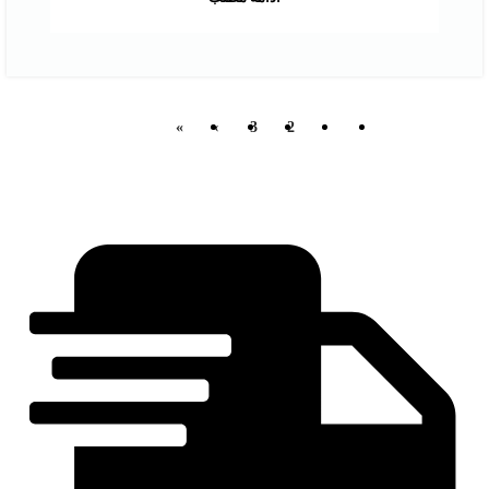
»
›
3
2
1