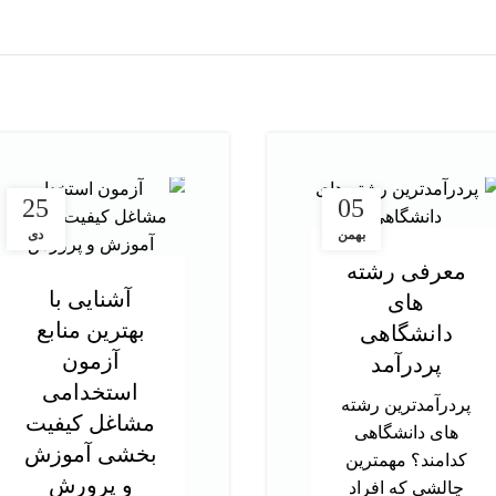
25
05
بهمن
دی
معرفی رشته
آشنایی با
های
بهترین منابع
دانشگاهی
آزمون
پردرآمد
استخدامی
پردرآمدترین رشته
مشاغل کیفیت
های دانشگاهی
بخشی آموزش
کدامند؟ مهمترین
و پرورش
چالشی که افراد