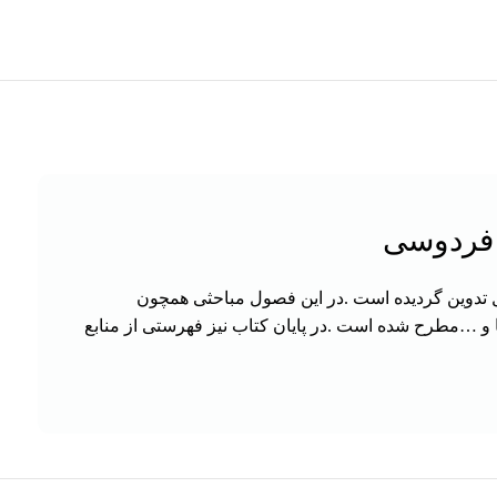
 فردوسی
ی بیشتر دانشجویان علوم زیستی با مباحث نورآندوکرینولوژی در فیزیولوژی پدیده‌های حیاتی، کتاب حاضر در 9فصل تدوین گردیده است .در این فصول مباحثی همچون
 و …مطرح شده است .در پایان کتاب نیز فهرستی از منابع