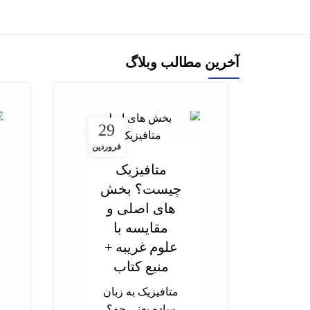
آخرین مطالب وبلاگ
29
فروردین
متافیزیک
چیست؟ بخش
های اصلی و
مقایسه با
علوم غریبه +
منبع کتاب
متافیزیک به زبان
ساده یعنی چه؟