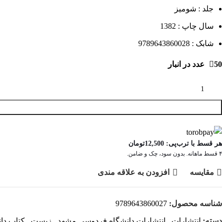
جلد : شومیز
سال چاپ : 1382
شابک : 9789643860028
50 عدد در انبار
هر قسط با ترب‌پی:
12,500
تومان
۴ قسط ماهانه. بدون سود، چک و ضامن.
مقايسه
افزودن به علاقه مندی
شناسه محصول:
9789643860027
دسته:
انتشارات
,
انتشارات دانشگاه فردوسی مشهد
,
زیست
,
کتاب دا