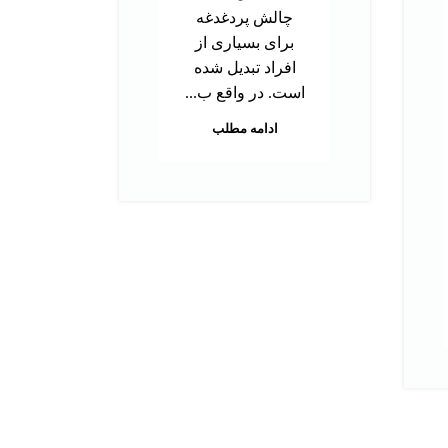
ب
چالش پردغدغه
توا
برای بسیاری از
اس
افراد تبدیل شده
بر
است. در واقع ب...
م
ادامه مطلب
هس