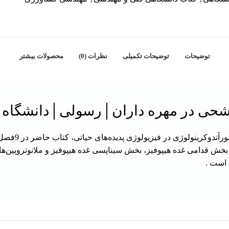
توضیحات
توضیحات تکمیلی
نظرات (0)
محصولات بیشتر
شحی در مهره داران│رسولی│دانشگاه
به منظور آشنای
بخش قدامی غده هیپوفیز، بخش سیناپسی غده هیپوفیز و ملانوتروپین‌ها
 است .