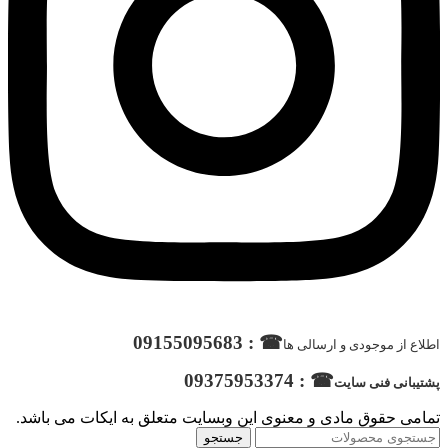
☎ : 09155095683
اطلاع از موجودی و ارسالی ها
☎ : 09375953374
پشتیبانی فنی سایت
تمامی حقوق مادی و معنوی این وبسایت متعلق به ایکات می باشد.
جستجو