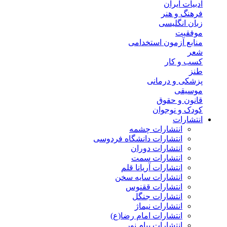
ادبیات ایران
فرهنگ و هنر
زبان انگلیسی
موفقیت
منابع آزمون استخدامی
شعر
کسب و کار
طنز
پزشکی و درمانی
موسیقی
قانون و حقوق
کودک و نوجوان
انتشارات
انتشارات چشمه
انتشارات دانشگاه فردوسی
انتشارات دوران
انتشارات سمت
انتشارات آریانا قلم
انتشارات سایه سخن
انتشارات ققنوس
انتشارات جنگل
انتشارات نیماژ
انتشارات امام رضا(ع)
انتشارات پیام نور