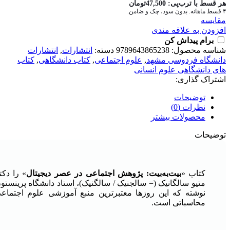
هر قسط با ترب‌پی:
47,500
تومان
۴ قسط ماهانه. بدون سود، چک و ضامن.
مقايسه
افزودن به علاقه مندی
برام پیداش کن
شناسه محصول:
9789643865238
دسته:
انتشارات
,
انتشارات
دانشگاه فردوسی مشهد
,
علوم اجتماعی
,
کتاب دانشگاهی
,
کتاب
های دانشگاهی علوم انسانی
اشتراک گذاری:
توضیحات
نظرات (0)
محصولات بیشتر
توضیحات
کتاب «
بیت‌به‌بیت: پژوهش اجتماعی در عصر دیجیتال
» را دکت
متیو سالگانیک (= سالجنیک / سالگنیک)، استاد دانشگاه پرینستو
نوشته که این روزها معتبرترین منبع آموزشی علوم اجتماع
محاسباتی است.