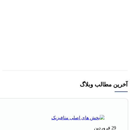
مقايسه
نمایش سریع
افزودن به علاقه مندی
کتاب آزمون خاک کاربردی: نمونه برداری و آماده سازی
خاک اثر ولی فیضی اصل
1,500,000
تومان
قیمت اصلی 1,500,000تومان
بود.
1,350,000
تومان
قیمت فعلی 1,350,000تومان است.
افزودن به سبد خرید
آخرین مطالب وبلاگ
29
فروردین