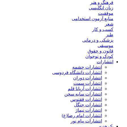
فرهنگ و هنر
زبان انگلیسی
موفقیت
منابع آزمون استخدامی
شعر
کسب و کار
طنز
پزشکی و درمانی
موسیقی
قانون و حقوق
کودک و نوجوان
انتشارات
انتشارات چشمه
انتشارات دانشگاه فردوسی
انتشارات دوران
انتشارات سمت
انتشارات آریانا قلم
انتشارات سایه سخن
انتشارات ققنوس
انتشارات جنگل
انتشارات نیماژ
انتشارات امام رضا(ع)
انتشارات پیام نور
پک هدیه