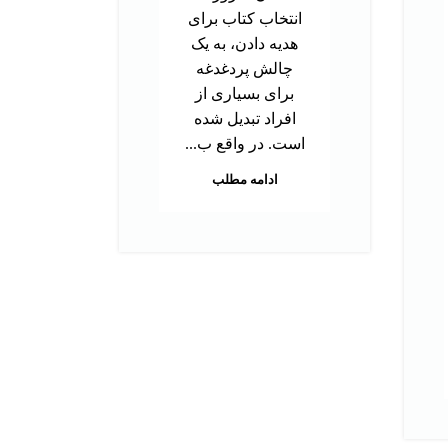
تحص
انتخاب کتاب برای
دک
هدیه دادن، به یک
ب
چالش پردغدغه
توا
برای بسیاری از
اس
افراد تبدیل شده
بر
است. در واقع ب...
م
ادامه مطلب
هس