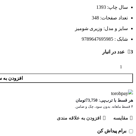
سال چاپ: 1393
تعداد صفحات: 348
سایز و مدل: وزیری شومیز
شابک : 9789647695985
3 عدد در انبار
افزودن به س
هر قسط با ترب‌پی:
73,750
تومان
۴ قسط ماهانه. بدون سود، چک و ضامن.
مقايسه
افزودن به علاقه مندی
برام پیداش کن