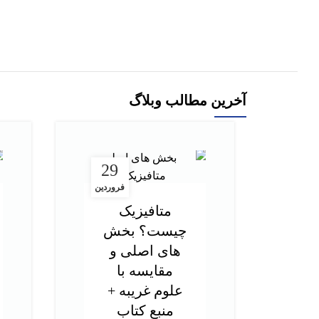
250,000
تومان
290,000
تومان
افزودن به سبد خرید
آخرین مطالب وبلاگ
29
فروردین
متافیزیک
چیست؟ بخش
های اصلی و
مقایسه با
علوم غریبه +
منبع کتاب