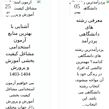
25
05
بهمن
دی
معرفی رشته
آشنایی با
های
بهترین منابع
دانشگاهی
آزمون
پردرآمد
استخدامی
پردرآمدترین رشته
مشاغل کیفیت
های دانشگاهی
بخشی آموزش
کدامند؟ مهمترین
و پرورش
چالشی که افراد
1404-1403
در زندگی خود با
آن مواجه میشوند،
می خواهیم آزمون
انتخاب رشته
استخدامی مشاغل
دانشگاهی می
کیفیت بخشی
باشد. این
آموزش و پرورش
انتخاب،...
را از جهات مختلف