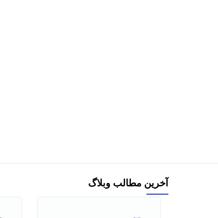
توماس کورمن ترجمه علی دهقان طرزه
تصادفی جلد 2 ویراست 4 اثر محمود دیان
746,000
تومان
829,000
تومان
9,000
افزودن به سبد خرید
هر قسط
72,500
تومان
کتاب بانک سوالات چهارگزینه ای آمار و احتمالات
دکتری اثر محسن طورانی
290,000
تومان
افزودن به سبد خرید
آخرین مطالب وبلاگ