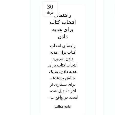
30
خرداد
راهنمای
انتخاب کتاب
در
برای هدیه
ت
دادن
آز
راهنمای انتخاب
کتاب برای هدیه
د
دادن امروزه
تحص
انتخاب کتاب برای
دک
هدیه دادن، به یک
ب
چالش پردغدغه
توا
برای بسیاری از
اس
افراد تبدیل شده
بر
است. در واقع ب...
م
ادامه مطلب
هس