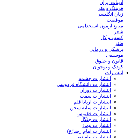
ادبیات ایران
فرهنگ و هنر
زبان انگلیسی
موفقیت
منابع آزمون استخدامی
شعر
کسب و کار
طنز
پزشکی و درمانی
موسیقی
قانون و حقوق
کودک و نوجوان
انتشارات
انتشارات چشمه
انتشارات دانشگاه فردوسی
انتشارات دوران
انتشارات سمت
انتشارات آریانا قلم
انتشارات سایه سخن
انتشارات ققنوس
انتشارات جنگل
انتشارات نیماژ
انتشارات امام رضا(ع)
انتشارات پیام نور