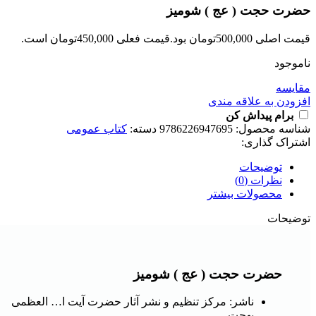
حضرت حجت ( عج ) شومیز
قیمت اصلی 500,000تومان بود.
قیمت فعلی 450,000تومان است.
ناموجود
مقايسه
افزودن به علاقه مندی
برام پیداش کن
شناسه محصول:
9786226947695
دسته:
کتاب عمومی
اشتراک گذاری:
توضیحات
نظرات (0)
محصولات بیشتر
توضیحات
حضرت حجت ( عج ) شومیز
ناشر: مرکز تنظیم و نشر آثار حضرت آیت ا… العظمی
بهجت