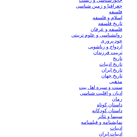
جانورشناسی و زیست
جغرافیا و زمین شناسی
فلسفه
اسلام و فلسفه
تاریخ فلسفه
فلسفه و عرفان
روانشناسی و علوم تربیتی
خود پروری
ازدواج و زناشویی
تربیت فرزندان
تاریخ
تاریخ ادبیات
تاریخ ایران
تاریخ جهان
مذهبی
سنت و سیره اهل بیت
ادیان و اقلیت شناسی
رمان
داستان کوتاه
داستان کودکانه
سینما و تئاتر
نمایشنامه و فیلمنامه
ادبیات
ادبیات ایران