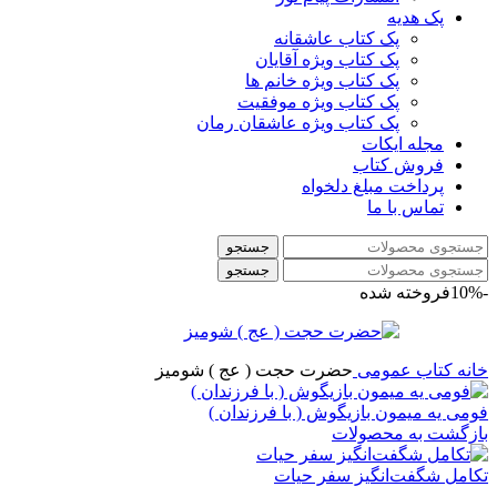
پک هدیه
پک کتاب عاشقانه
پک کتاب ویژه آقایان
پک کتاب ویژه خانم ها
پک کتاب ویژه موفقیت
پک کتاب ویژه عاشقان رمان
مجله ایکات
فروش کتاب
پرداخت مبلغ دلخواه
تماس با ما
جستجو
جستجو
-10%
فروخته شده
خانه
کتاب عمومی
حضرت حجت ( عج ) شومیز
فومی یه میمون بازیگوش ( با فرزندان )
بازگشت به محصولات
تکامل شگفت‌انگیز سفر حیات