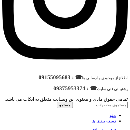
☎ : 09155095683
اطلاع از موجودی و ارسالی ها
☎ : 09375953374
پشتیبانی فنی سایت
تمامی حقوق مادی و معنوی این وبسایت متعلق به ایکات می باشد.
جستجو
منو
دسته بندی ها