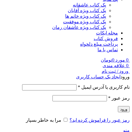
پک کتاب عاشقانه
پک کتاب ویژه آقایان
پک کتاب ویژه خانم ها
پک کتاب ویژه موفقیت
پک کتاب ویژه عاشقان رمان
مجله ایکات
فروش کتاب
پرداخت مبلغ دلخواه
تماس با ما
0
مورد
0
تومان
0
علاقه مندی
ورود / ثبت نام
ورود
ایجاد یک حساب کاربری
نام کاربری یا آدرس ایمیل
*
رمز عبور
*
ورود
رمز عبور را فراموش کرده اید؟
مرا به خاطر بسپار
منو