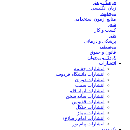
فرهنگ و هنر
زبان انگلیسی
موفقیت
منابع آزمون استخدامی
شعر
کسب و کار
طنز
پزشکی و درمانی
موسیقی
قانون و حقوق
کودک و نوجوان
انتشارات
انتشارات چشمه
انتشارات دانشگاه فردوسی
انتشارات دوران
انتشارات سمت
انتشارات آریانا قلم
انتشارات سایه سخن
انتشارات ققنوس
انتشارات جنگل
انتشارات نیماژ
انتشارات امام رضا(ع)
انتشارات پیام نور
پک هدیه