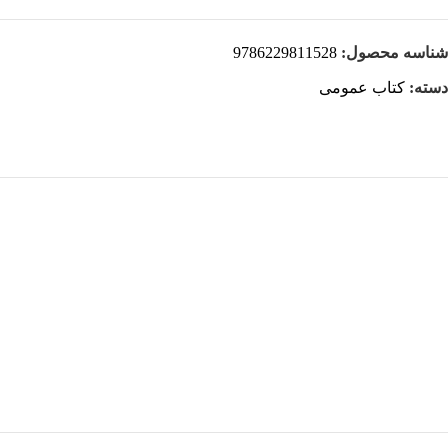
شناسه محصول:
9786229811528
دسته:
کتاب عمومی
هر قسط
-29%
کتاب استامبولی اثر منصور ضابطیان
افزودن به سبد خرید