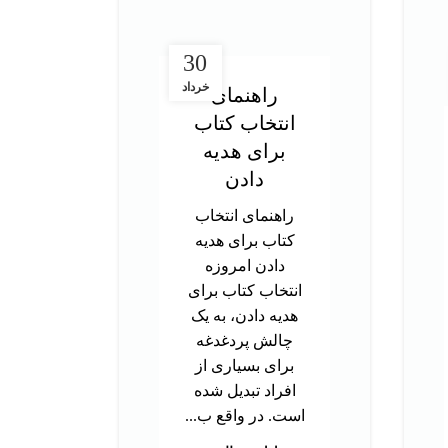
30
خرداد
راهنمای
انتخاب کتاب
در
برای هدیه
ت
دادن
آز
راهنمای انتخاب
کتاب برای هدیه
د
دادن امروزه
تحص
انتخاب کتاب برای
دک
هدیه دادن، به یک
ب
چالش پردغدغه
توا
برای بسیاری از
اس
افراد تبدیل شده
بر
است. در واقع ب...
م