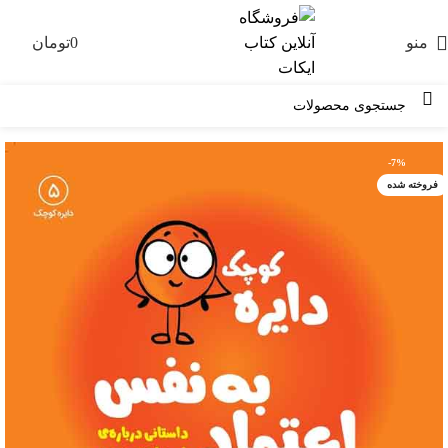
منو
0
تومان
0
-7%
فروخته شده