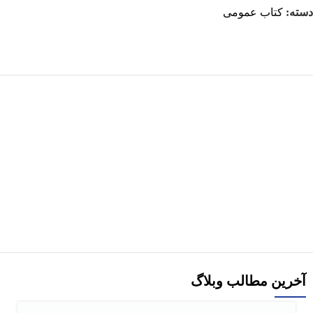
دسته:
کتاب عمومی
هر قسط
-29%
کتاب استامبولی اثر منصور ضابطیان
افزودن به سبد خرید
آخرین مطالب وبلاگ