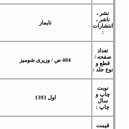
نشر ،
ناشر ،
تایماز
انتشارات
:
تعداد
صفحه /
404 ص / وزیری شومیز
قطع و
نوع جلد :
نوبت
چاپ و
اول 1393
سال
چاپ :
قیمت