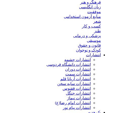
فرهنگ و هنر
زبان انگلیسی
موفقیت
منابع آزمون استخدامی
شعر
کسب و کار
طنز
پزشکی و درمانی
موسیقی
قانون و حقوق
کودک و نوجوان
انتشارات
انتشارات چشمه
انتشارات دانشگاه فردوسی
انتشارات دوران
انتشارات سمت
انتشارات آریانا قلم
انتشارات سایه سخن
انتشارات ققنوس
انتشارات جنگل
انتشارات نیماژ
انتشارات امام رضا(ع)
انتشارات پیام نور
پک هدیه