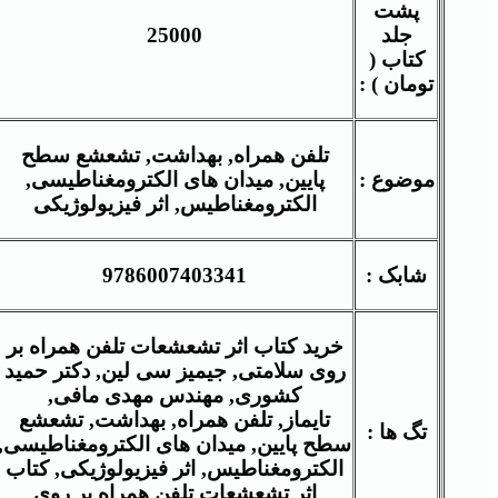
پشت
جلد
25000
کتاب (
تومان ) :
تلفن همراه, بهداشت, تشعشع سطح
موضوع :
پایین, میدان های الکترومغناطیسی,
الکترومغناطیس, اثر فیزیولوژیکی
شابک :
9786007403341
خرید کتاب اثر تشعشعات تلفن همراه بر
روی سلامتی, جیمیز سی لین,
دکتر حمید
کشوری, مهندس مهدی مافی,
تایماز,
تلفن همراه, بهداشت, تشعشع
تگ ها :
سطح پایین, میدان های الکترومغناطیسی,
الکترومغناطیس, اثر فیزیولوژیکی,
کتاب
اثر تشعشعات تلفن همراه بر روی