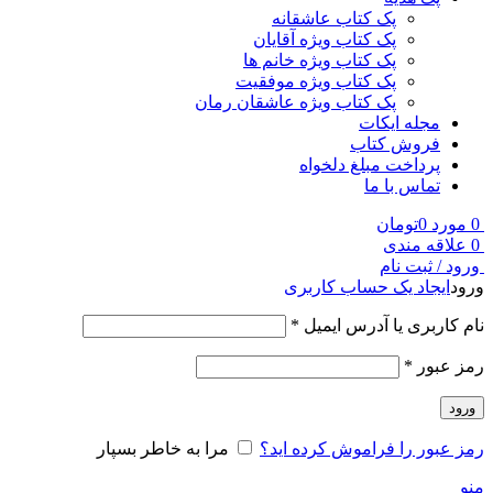
پک کتاب عاشقانه
پک کتاب ویژه آقایان
پک کتاب ویژه خانم ها
پک کتاب ویژه موفقیت
پک کتاب ویژه عاشقان رمان
مجله ایکات
فروش کتاب
پرداخت مبلغ دلخواه
تماس با ما
0
مورد
0
تومان
0
علاقه مندی
ورود / ثبت نام
ورود
ایجاد یک حساب کاربری
نام کاربری یا آدرس ایمیل
*
رمز عبور
*
ورود
رمز عبور را فراموش کرده اید؟
مرا به خاطر بسپار
منو