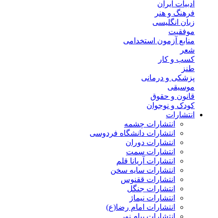
ادبیات ایران
فرهنگ و هنر
زبان انگلیسی
موفقیت
منابع آزمون استخدامی
شعر
کسب و کار
طنز
پزشکی و درمانی
موسیقی
قانون و حقوق
کودک و نوجوان
انتشارات
انتشارات چشمه
انتشارات دانشگاه فردوسی
انتشارات دوران
انتشارات سمت
انتشارات آریانا قلم
انتشارات سایه سخن
انتشارات ققنوس
انتشارات جنگل
انتشارات نیماژ
انتشارات امام رضا(ع)
انتشارات پیام نور