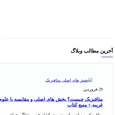
کتاب تبلیغات فرهنگی اثر علی کنگاوری ملاحاجلو
230,000
تومان
قیمت اصلی 230,000تومان بود.
119,000
تومان
قیمت
فعلی 119,000تومان است.
افزودن به سبد خرید
آخرین مطالب وبلاگ
29
فروردین
متافیزیک چیست؟ بخش های اصلی و مقایسه با علوم
غریبه + منبع کتاب
متافیزیک به زبان ساده یعنی چه؟ (پاسخ سریع) اگر بخواهیم