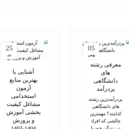
25
05
بهمن
دی
معرفی رشته
آشنایی با
های
بهترین منابع
دانشگاهی
آزمون
پردرآمد
استخدامی
پردرآمدترین رشته
مشاغل کیفیت
های دانشگاهی
بخشی آموزش
کدامند؟ مهمترین
و پرورش
چالشی که افراد
1404-1403
در زندگی خود با