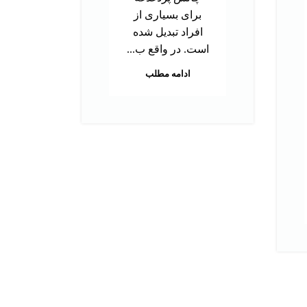
توا
برای بسیاری از
اس
افراد تبدیل شده
بر
است. در واقع ب...
م
ادامه مطلب
هس