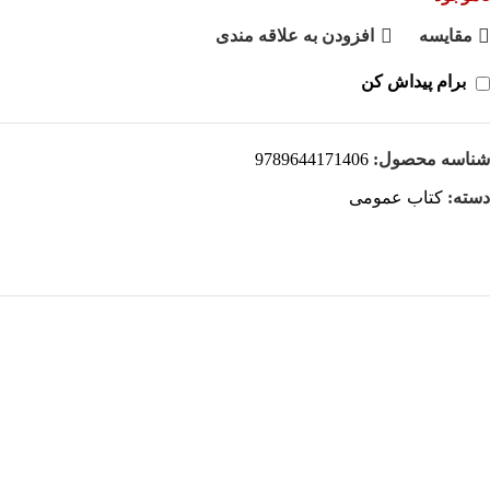
مقايسه
افزودن به علاقه مندی
برام پیداش کن
شناسه محصول:
9789644171406
دسته:
کتاب عمومی
هر قسط
-29%
کتاب استامبولی اثر منصور ضابطیان