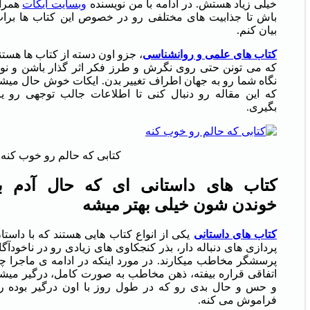
خیلی زیاد هستش. در ادامه با من نویسنده
وبسایت ایکات
همرا
باش تا جذابیت های مختلفی رو در خصوص این کتاب ها برا
بیان کنم.
کتاب های علمی و روانشناسی
، جزو اون دسته از کتاب ها هستن
که می تونن حتی روی نگرش و طرز فکر اثر گذار باشن و نو
نگاه شما رو به جهان اطراف تغییر بدن. ایکات خوش حال میش
که این مقاله رو دنبال کنی تا اطلاعات جالب توجهی رو یا
بگیری.
کتابی که حالم رو خوب کنه
کتاب
های
داستانی ای
که
حال
آدم
ب
خوندن شون
خیلی بهتر میشه
کتاب های داستانی
یکی از انواع کتاب هایی هستند که با داستا
پردازی های دنباله دار، بذر کنجکاوی های زیادی رو در ناخودآگا
پرسشگر مخاطب میکارند. در مورد اینکه در ادامه ی ماجرا چ
اتفاقی قراره بیفته، ذهن مخاطب به صورت کامل، درگیر میش
و حس و حال بدی رو که در طول روز با اون درگیر بوده ر
فراموش می کنه.