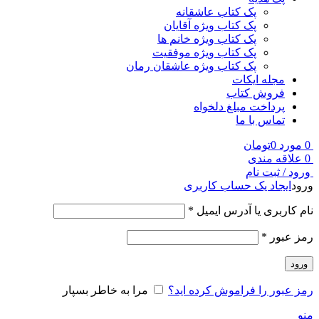
پک کتاب عاشقانه
پک کتاب ویژه آقایان
پک کتاب ویژه خانم ها
پک کتاب ویژه موفقیت
پک کتاب ویژه عاشقان رمان
مجله ایکات
فروش کتاب
پرداخت مبلغ دلخواه
تماس با ما
0
مورد
0
تومان
0
علاقه مندی
ورود / ثبت نام
ورود
ایجاد یک حساب کاربری
نام کاربری یا آدرس ایمیل
*
رمز عبور
*
ورود
رمز عبور را فراموش کرده اید؟
مرا به خاطر بسپار
منو