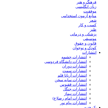
فرهنگ و هنر
زبان انگلیسی
موفقیت
منابع آزمون استخدامی
شعر
کسب و کار
طنز
پزشکی و درمانی
موسیقی
قانون و حقوق
کودک و نوجوان
انتشارات
انتشارات چشمه
انتشارات دانشگاه فردوسی
انتشارات دوران
انتشارات سمت
انتشارات آریانا قلم
انتشارات سایه سخن
انتشارات ققنوس
انتشارات جنگل
انتشارات نیماژ
انتشارات امام رضا(ع)
انتشارات پیام نور
پک هدیه