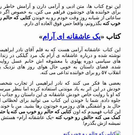
این نوع کتاب ها، متن ادبی و آرامی دارن و آرامش خاطر ر
برای خواننده های خودشون فراهم می کنن، به خصوص اگر د
ساعاتی از شبانه روز وقت خودم رو به خوندن
کتابی
که
حالم
ر
خوب
کنه
بگذرونم، واقعا حس فوق العاده ای دارم.
کتاب «
یک عاشقانه ای آرام
»
این کتاب عاشقانه آرامی هست که به قلم آقای نادر ابراهیم
نوشته شده و درباره عاشقانه ی آرام یک مرد گیلکی در زندا
های سیاسی دوره پهلوی با معشوقه اش خانم عسل روای
شده. فضای داستان به خوبی حال هوای روز های نزدیک ب
انقلاب ۵۷ رو برای خواننده تداعی می کنه.
بعضی ها فکر می کنند که نادر ابراهیمی از تجارب شخص
خودش در این اثر به یاد موندنی استفاده کرده اما بنظر میرس
که او با روایت خاص خودش عاشقانه ی این داستان رو جذاب ت
جلوه داده. شما با خوندن این کتاب می توانید برای لحظاتی ا
حال بد و آشفتگی های روزمره خودتون رها بشید. من با خوند
این کتاب فهمیدم که اون
کتابی که حالم رو خوب می کنه یا حت
کمک می کنه حالش رو خوب کنه
«یک عاشقانه آرام» هستش 
نمیشه ازش بگذرم!