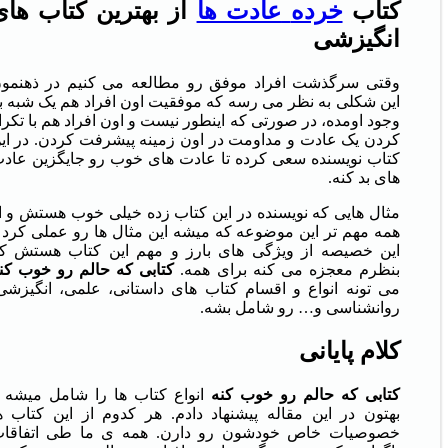
کتاب
خرده
عادت ها
از
بهترین
کتاب
های
انگیزشی
وقتی سرگذشت افراد موفق رو مطالعه می کنیم در ذهنمو
این شکلی به نظر می رسه که موفقیت اون افراد هم یک شبه ب
وجود اومده، در صورتی که اینطور نیست و اون افراد هم با تکرا
کردن یک عادت و مداومت در اون زمینه پیشرفت کردن. در ای
کتاب نویسنده سعی کرده تا عادت های خوب رو جایگزین عاد
های بد کنه.
مثال هایی که نویسنده در این کتاب زده خیلی خوب هستش و ا
همه مهم تر این موضوعه که میشه این مثال ها رو عملی کرد 
این خصیصه از ویژگی های بارز و مهم این کتاب هستش ک
بنظرم معجزه می کنه برای همه.
کتابی
که
حالم
رو
خوب
کن
می تونه انواع و اقسام کتاب های داستانی، علمی، انگیزشی
روانشناسی و… رو شامل بشه.
کلام
پایانی
کتابی
که
حالم
رو
خوب
کنه
انواع کتاب ها را شامل میشه 
بهتون در این مقاله پیشنهاد دادم. هر کدوم از این کتاب ه
خصوصیات خاص خودشون رو دارن. همه ی ما طی اتفاقا