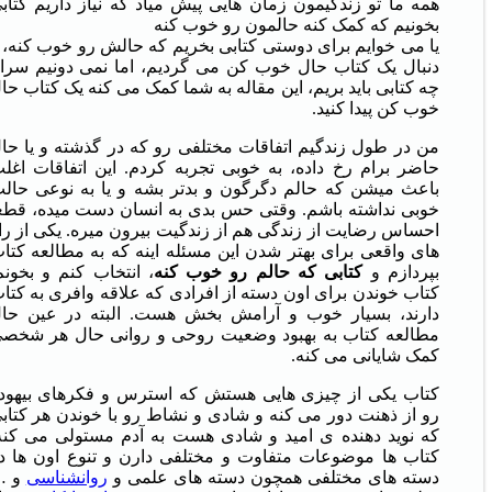
همه ما تو زندگیمون زمان هایی پیش میاد که نیاز داریم کتاب
بخونیم که کمک کنه حالمون رو خوب کنه
یا می خوایم برای دوستی کتابی بخریم که حالش رو خوب کنه، 
دنبال یک کتاب حال خوب کن می گردیم، اما نمی دونیم سرا
چه کتابی باید بریم، این مقاله به شما کمک می کنه یک کتاب حا
خوب کن پیدا کنید.
من در طول زندگیم اتفاقات مختلفی رو که در گذشته و یا حا
حاضر برام رخ داده، به خوبی تجربه کردم. این اتفاقات اغل
باعث میشن که حالم دگرگون و بدتر بشه و یا به نوعی حال
خوبی نداشته باشم. وقتی حس بدی به انسان دست میده، قطع
احساس رضایت از زندگی هم از زندگیت بیرون میره. یکی از را
های واقعی برای بهتر شدن این مسئله اینه که به مطالعه کتا
بپردازم و
کتابی
که
حالم
رو
خوب
کنه
، انتخاب کنم و بخونم
کتاب خوندن برای اون دسته از افرادی که علاقه وافری به کتا
دارند، بسیار خوب و آرامش بخش هست. البته در عین حا
مطالعه کتاب به بهبود وضعیت روحی و روانی حال هر شخص
کمک شایانی می کنه.
کتاب یکی از چیزی هایی هستش که استرس و فکرهای بیهود
رو از ذهنت دور می کنه و شادی و نشاط رو با خوندن هر کتاب
که نوید دهنده ی امید و شادی هست به آدم مستولی می کنه
کتاب ها موضوعات متفاوت و مختلفی دارن و تنوع اون ها د
دسته های مختلفی همچون دسته های علمی و
روانشناسی
و …