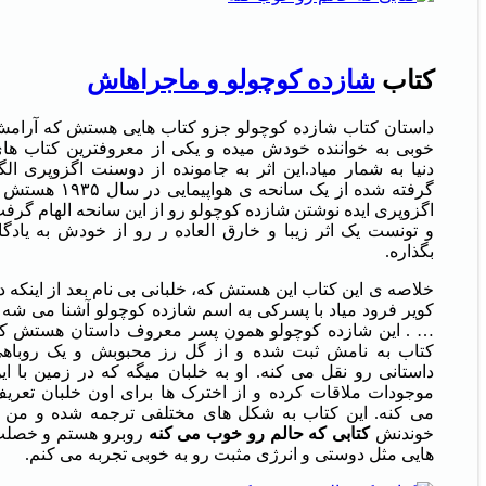
کتاب
شازده
کوچولو
و
ماجراهاش
داستان کتاب شازده کوچولو جزو کتاب هایی هستش که آرام
خوبی به خواننده خودش میده و یکی از معروفترین کتاب ها
دنیا به شمار میاد.این اثر به جامونده از دوسنت اگزوپری الگ
گرفته شده از یک سانحه ی هواپیمایی در سال ۹۳۵
اگزوپری ایده نوشتن شازده کوچولو رو از این سانحه الهام گرف
و تونست یک اثر زیبا و خارق العاده ر رو از خودش به یادگا
بگذاره.
خلاصه ی این کتاب این هستش که، خلبانی بی نام بعد از اینکه د
کویر فرود میاد با پسرکی به اسم شازده کوچولو آشنا می شه 
… . این شازده کوچولو همون پسر معروف داستان هستش ک
کتاب به نامش ثبت شده و از گل رز محبوبش و یک روباه
داستانی رو نقل می کنه. او به خلبان میگه که در زمین با ای
موجودات ملاقات کرده و از اخترک ها برای اون خلبان تعری
می کنه. این کتاب به شکل های مختلفی ترجمه شده و من ب
خوندنش
کتابی که حالم رو خوب می کنه
روبرو هستم و خصل
هایی مثل دوستی و انرژی مثبت رو به خوبی تجربه می کنم.