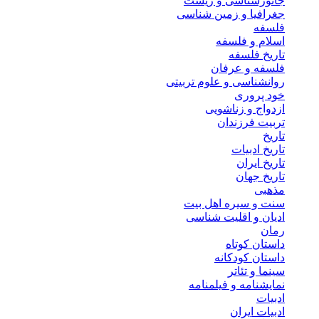
جانورشناسی و زیست
جغرافیا و زمین شناسی
فلسفه
اسلام و فلسفه
تاریخ فلسفه
فلسفه و عرفان
روانشناسی و علوم تربیتی
خود پروری
ازدواج و زناشویی
تربیت فرزندان
تاریخ
تاریخ ادبیات
تاریخ ایران
تاریخ جهان
مذهبی
سنت و سیره اهل بیت
ادیان و اقلیت شناسی
رمان
داستان کوتاه
داستان کودکانه
سینما و تئاتر
نمایشنامه و فیلمنامه
ادبیات
ادبیات ایران