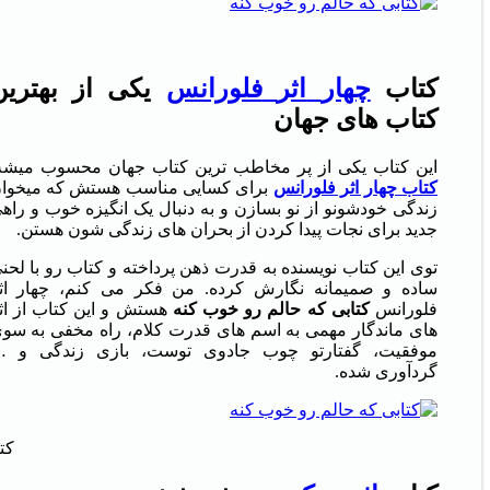
کتاب
چهار
اثر
فلورانس
یکی
از
بهترین
کتاب
های
جهان
این کتاب یکی از پر مخاطب ترین کتاب جهان محسوب میشه
کتاب چهار اثر فلورانس
برای کسایی مناسب هستش که میخوا
زندگی خودشونو از نو بسازن و به دنبال یک انگیزه خوب و راه
جدید برای نجات پیدا کردن از بحران های زندگی شون هستن.
توی این کتاب نویسنده به قدرت ذهن پرداخته و کتاب رو با لحن
ساده و صمیمانه نگارش کرده. من فکر می کنم، چهار اث
فلورانس
کتابی
که
حالم
رو
خوب
کنه
هستش و این کتاب از اث
های ماندگار مهمی به اسم های قدرت کلام، راه مخفی به سو
موفقیت، گفتارتو چوب جادوی توست، بازی زندگی و 
گردآوری شده.
کت