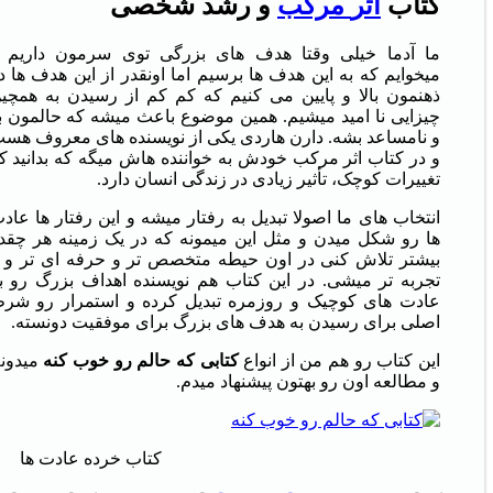
کتاب
اثر
مرکب
و
رشد
شخصی
ما آدما خیلی وقتا هدف های بزرگی توی سرمون داریم 
میخوایم که به این هدف ها برسیم اما اونقدر از این هدف ها د
ذهنمون بالا و پایین می کنیم که کم کم از رسیدن به همچی
چیزایی نا امید میشیم. همین موضوع باعث میشه که حالمون ب
و نامساعد بشه. دارن هاردی یکی از نویسنده های معروف هس
و در کتاب اثر مرکب خودش به خواننده هاش میگه که بدانید ک
تغییرات کوچک، تأثیر زیادی در زندگی انسان دارد.
انتخاب های ما اصولا تبدیل به رفتار میشه و این رفتار ها عاد
ها رو شکل میدن و مثل این میمونه که در یک زمینه هر چقد
بیشتر تلاش کنی در اون حیطه متخصص تر و حرفه ای تر و ب
تجربه تر میشی. در این کتاب هم نویسنده اهداف بزرگ رو ب
عادت های کوچیک و روزمره تبدیل کرده و استمرار رو شر
اصلی برای رسیدن به هدف های بزرگ برای موفقیت دونسته.
این کتاب رو هم من از انواع
کتابی
که
حالم
رو
خوب
کنه
میدون
و مطالعه اون رو بهتون پیشنهاد میدم.
کتاب خرده عادت ها