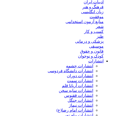
ادبیات ایران
فرهنگ و هنر
زبان انگلیسی
موفقیت
منابع آزمون استخدامی
شعر
کسب و کار
طنز
پزشکی و درمانی
موسیقی
قانون و حقوق
کودک و نوجوان
انتشارات
انتشارات چشمه
انتشارات دانشگاه فردوسی
انتشارات دوران
انتشارات سمت
انتشارات آریانا قلم
انتشارات سایه سخن
انتشارات ققنوس
انتشارات جنگل
انتشارات نیماژ
انتشارات امام رضا(ع)
انتشارات پیام نور