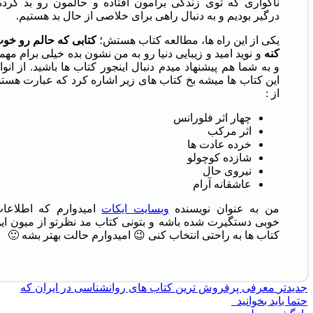
ناگواری که توی زندگی برامون افتاده و حالمون رو بد کرده
درگیر بودیم و به دنبال راهی برای خلاصی از حال بد هستیم.
یکی از این راه ها، مطالعه کتاب هستش؛
کتابی که حالم رو خو
کنه
و نوید امید و زیبایی دنیا رو به من نشون بده خیلی برام مهم
و به شما هم پیشنهاد میدم دنبال اینجور کتاب ها باشید. از انوا
این کتاب ها میشه بخ کتاب های زیر اشاره کرد که عبارت هست
از :
چهار اثر فلورانس
اثر مرکب
خرده عادت ها
شازده کوچولو
نیروی حال
عاشقانه آرام
من به عنوان نویسنده
وبسایت ایکات
امیدوارم که اطلاعا
خوبی دستگیرت شده باشه و بتونی کتاب مد نظرتو از میون ای
کتاب ها به راحتی انتخاب کنی 😉 امیدوارم حالت بهتر بشه 🙂
جدیدتر
معرفی پرفروش ترین کتاب های روانشناسی در ایران که
حتما باید بخوانید