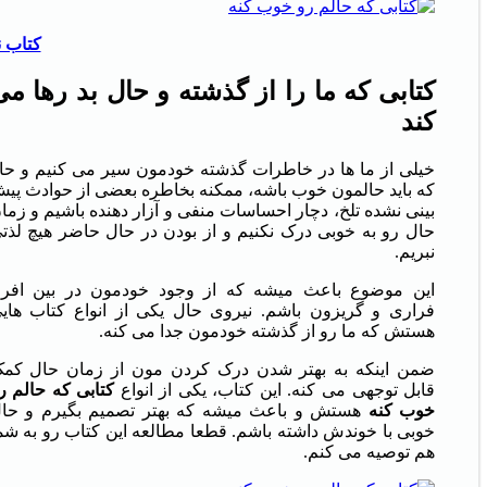
کتاب 
کتابی که ما را از گذشته و حال بد رها می
کند
خیلی از ما ها در خاطرات گذشته خودمون سیر می کنیم و حال
که باید حالمون خوب باشه، ممکنه بخاطره بعضی از حوادث پی
بینی نشده تلخ، دچار احساسات منفی و آزار دهنده باشیم و زما
حال رو به خوبی درک نکنیم و از بودن در حال حاضر هیچ لذت
نبریم.
این موضوع باعث میشه که از وجود خودمون در بین افرا
فراری و گریزون باشم. نیروی حال یکی از انواع کتاب های
هستش که ما رو از گذشته خودمون جدا می کنه.
ضمن اینکه به بهتر شدن درک کردن مون از زمان حال کم
قابل توجهی می کنه. این کتاب، یکی از انواع
کتابی
که
حالم
ر
خوب
کنه
هستش و باعث میشه که بهتر تصمیم بگیرم و حا
خوبی با خوندش داشته باشم. قطعا مطالعه این کتاب رو به شم
هم توصیه می کنم.