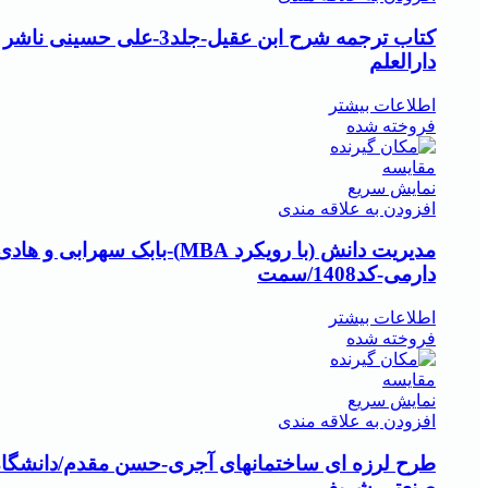
کتاب ترجمه شرح ابن عقیل-جلد3-علی حسینی ناشر
دارالعلم
اطلاعات بیشتر
فروخته شده
مقايسه
نمایش سریع
افزودن به علاقه مندی
مدیریت دانش (با رویکرد MBA)-بابک سهرابی و هاد
دارمی-کد1408/سمت
اطلاعات بیشتر
فروخته شده
مقايسه
نمایش سریع
افزودن به علاقه مندی
طرح لرزه ای ساختمانهای آجری-حسن مقدم/دانشگاه
صنعتی شریف