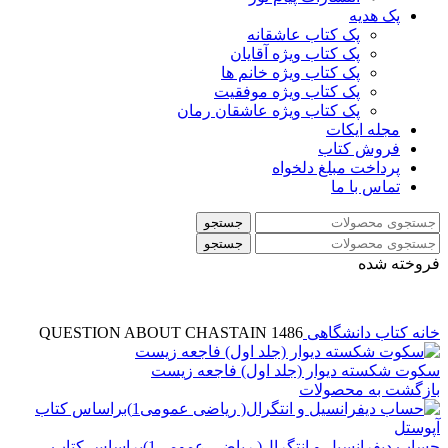
پک هدیه
پک کتاب عاشقانه
پک کتاب ویژه آقایان
پک کتاب ویژه خانم ها
پک کتاب ویژه موفقیت
پک کتاب ویژه عاشقان رمان
مجله ایکات
فروش کتاب
پرداخت مبلغ دلخواه
تماس با ما
جستجو
جستجو
فروخته شده
خانه
کتاب دانشگاهی
1486 QUESTION ABOUT CHASTAIN
سکوت شکسته دیوار (جلد اول) فاجعه زیست
بازگشت به محصولات
حساب دیفرانسیل و انتگرال( ریاضی عمومی1)براساس کتاب