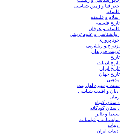
جانورشناسی و زیست
جغرافیا و زمین شناسی
فلسفه
اسلام و فلسفه
تاریخ فلسفه
فلسفه و عرفان
روانشناسی و علوم تربیتی
خود پروری
ازدواج و زناشویی
تربیت فرزندان
تاریخ
تاریخ ادبیات
تاریخ ایران
تاریخ جهان
مذهبی
سنت و سیره اهل بیت
ادیان و اقلیت شناسی
رمان
داستان کوتاه
داستان کودکانه
سینما و تئاتر
نمایشنامه و فیلمنامه
ادبیات
ادبیات ایران