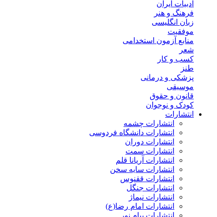
ادبیات ایران
فرهنگ و هنر
زبان انگلیسی
موفقیت
منابع آزمون استخدامی
شعر
کسب و کار
طنز
پزشکی و درمانی
موسیقی
قانون و حقوق
کودک و نوجوان
انتشارات
انتشارات چشمه
انتشارات دانشگاه فردوسی
انتشارات دوران
انتشارات سمت
انتشارات آریانا قلم
انتشارات سایه سخن
انتشارات ققنوس
انتشارات جنگل
انتشارات نیماژ
انتشارات امام رضا(ع)
انتشارات پیام نور