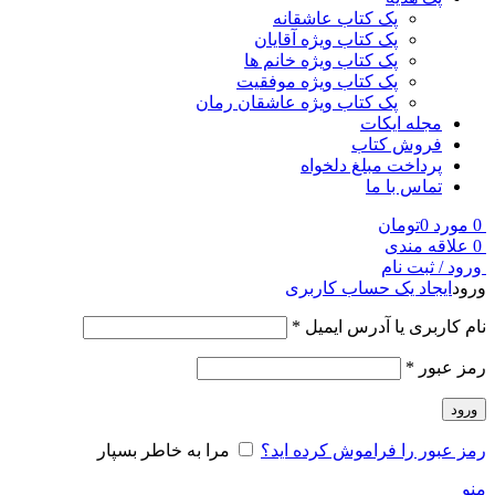
پک کتاب عاشقانه
پک کتاب ویژه آقایان
پک کتاب ویژه خانم ها
پک کتاب ویژه موفقیت
پک کتاب ویژه عاشقان رمان
مجله ایکات
فروش کتاب
پرداخت مبلغ دلخواه
تماس با ما
0
مورد
0
تومان
0
علاقه مندی
ورود / ثبت نام
ورود
ایجاد یک حساب کاربری
نام کاربری یا آدرس ایمیل
*
رمز عبور
*
ورود
رمز عبور را فراموش کرده اید؟
مرا به خاطر بسپار
منو