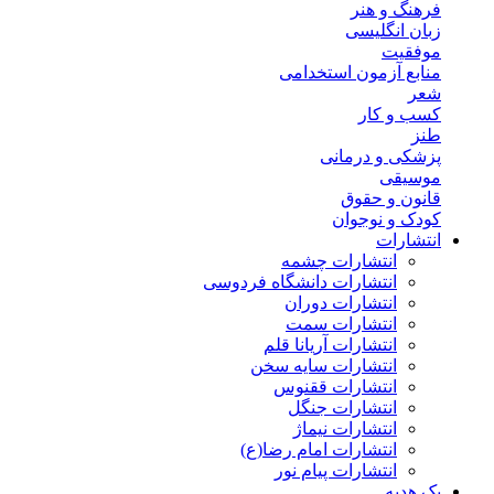
فرهنگ و هنر
زبان انگلیسی
موفقیت
منابع آزمون استخدامی
شعر
کسب و کار
طنز
پزشکی و درمانی
موسیقی
قانون و حقوق
کودک و نوجوان
انتشارات
انتشارات چشمه
انتشارات دانشگاه فردوسی
انتشارات دوران
انتشارات سمت
انتشارات آریانا قلم
انتشارات سایه سخن
انتشارات ققنوس
انتشارات جنگل
انتشارات نیماژ
انتشارات امام رضا(ع)
انتشارات پیام نور
پک هدیه