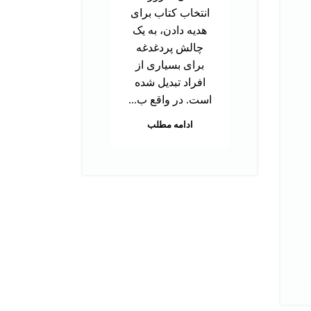
تحص
انتخاب کتاب برای
دک
هدیه دادن، به یک
ب
چالش پردغدغه
توا
برای بسیاری از
اس
افراد تبدیل شده
بر
است. در واقع ب...
م
ادامه مطلب
هس