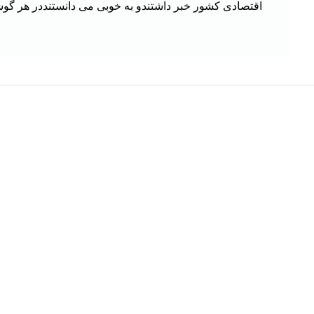
اقتصادی کشور خبر داشتندو به خوبی می دانستنددر هر گو
هر قسط
-10%
-31%
کتاب دست دو پژوهشی در تاريخ قرآن کريم اثر
کتاب مرجع مجاه
سیدمحمدباقر حجتی
آیت الله حاج سید ع
افزودن به سبد خرید
هر قسط
-19%
کتاب شبیه مریم اثر اکرم صادقی