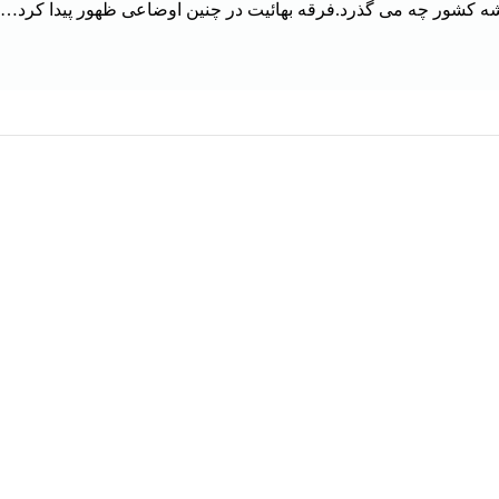
شه کشور چه می گذرد.فرقه بهائیت در چنین اوضاعی ظهور پیدا کرد…
هر قسط
د : یادنامه فقیه و مرجع مبارز
کتاب عذرخواهی به پیشگاه محمد 
بدالله شیرازی (دوره 4 جلدی)
سید غلامرضا سعید
افزودن به سبد خرید
افزودن به سبد خرید