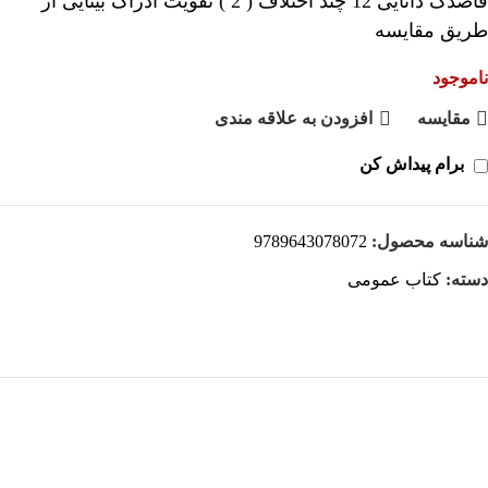
قاصدک دانایی 12 چند اختلاف ( 2 ) تقویت ادراک بینایی از
طریق مقایسه
ناموجود
مقايسه
افزودن به علاقه مندی
برام پیداش کن
شناسه محصول:
9789643078072
دسته:
کتاب عمومی
هر قسط