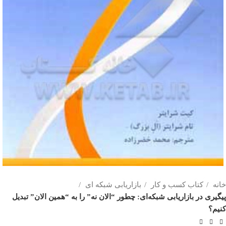
خانه
کتاب کسب و کار
بازاریابی شبکه ای
پیگیری در بازاریابی شبکه‌ای: چطور “الان نه” را به “همین الان” تبدیل
کنیم؟