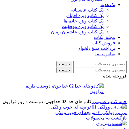
پک هدیه
پک کتاب عاشقانه
پک کتاب ویژه آقایان
پک کتاب ویژه خانم ها
پک کتاب ویژه موفقیت
پک کتاب ویژه عاشقان رمان
مجله ایکات
فروش کتاب
پرداخت مبلغ دلخواه
تماس با ما
جستجو
جستجو
فروخته شده
خانه
کتاب عمومی
کادو های خدا 02 خداجون، دوستت داریم فراوون
نی نی وولکی 01 تو بچه ای خوب و تکی
بازگشت به محصولات
شمس تبریزی