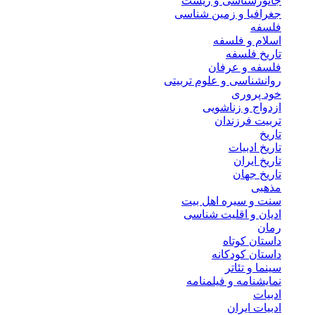
جانورشناسی و زیست
جغرافیا و زمین شناسی
فلسفه
اسلام و فلسفه
تاریخ فلسفه
فلسفه و عرفان
روانشناسی و علوم تربیتی
خود پروری
ازدواج و زناشویی
تربیت فرزندان
تاریخ
تاریخ ادبیات
تاریخ ایران
تاریخ جهان
مذهبی
سنت و سیره اهل بیت
ادیان و اقلیت شناسی
رمان
داستان کوتاه
داستان کودکانه
سینما و تئاتر
نمایشنامه و فیلمنامه
ادبیات
ادبیات ایران