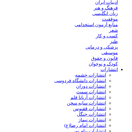
ادبیات ایران
فرهنگ و هنر
زبان انگلیسی
موفقیت
منابع آزمون استخدامی
شعر
کسب و کار
طنز
پزشکی و درمانی
موسیقی
قانون و حقوق
کودک و نوجوان
انتشارات
انتشارات چشمه
انتشارات دانشگاه فردوسی
انتشارات دوران
انتشارات سمت
انتشارات آریانا قلم
انتشارات سایه سخن
انتشارات ققنوس
انتشارات جنگل
انتشارات نیماژ
انتشارات امام رضا(ع)
انتشارات پیام نور