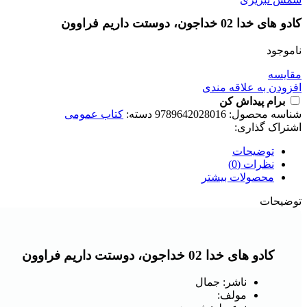
کادو های خدا 02 خداجون، دوستت داریم فراوون
ناموجود
مقايسه
افزودن به علاقه مندی
برام پیداش کن
شناسه محصول:
9789642028016
دسته:
کتاب عمومی
اشتراک گذاری:
توضیحات
نظرات (0)
محصولات بیشتر
توضیحات
کادو های خدا 02 خداجون، دوستت داریم فراوون
ناشر: جمال
مولف: