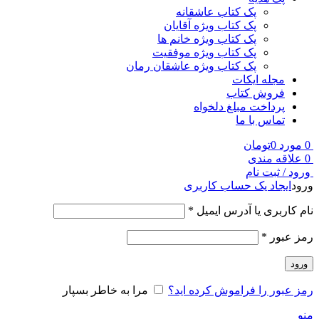
پک کتاب عاشقانه
پک کتاب ویژه آقایان
پک کتاب ویژه خانم ها
پک کتاب ویژه موفقیت
پک کتاب ویژه عاشقان رمان
مجله ایکات
فروش کتاب
پرداخت مبلغ دلخواه
تماس با ما
0
مورد
0
تومان
0
علاقه مندی
ورود / ثبت نام
ورود
ایجاد یک حساب کاربری
نام کاربری یا آدرس ایمیل
*
رمز عبور
*
ورود
رمز عبور را فراموش کرده اید؟
مرا به خاطر بسپار
منو