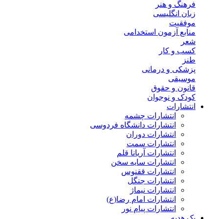
فرهنگ و هنر
زبان انگلیسی
موفقیت
منابع آزمون استخدامی
شعر
کسب و کار
طنز
پزشکی و درمانی
موسیقی
قانون و حقوق
کودک و نوجوان
انتشارات
انتشارات چشمه
انتشارات دانشگاه فردوسی
انتشارات دوران
انتشارات سمت
انتشارات آریانا قلم
انتشارات سایه سخن
انتشارات ققنوس
انتشارات جنگل
انتشارات نیماژ
انتشارات امام رضا(ع)
انتشارات پیام نور
پک هدیه