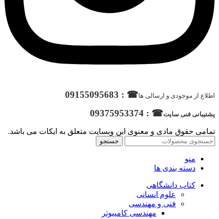
☎ : 09155095683
اطلاع از موجودی و ارسالی ها
☎ : 09375953374
پشتیبانی فنی سایت
تمامی حقوق مادی و معنوی این وبسایت متعلق به ایکات می باشد.
جستجو
منو
دسته بندی ها
کتاب دانشگاهی
علوم انسانی
فنی و مهندسی
مهندسی کامپیوتر