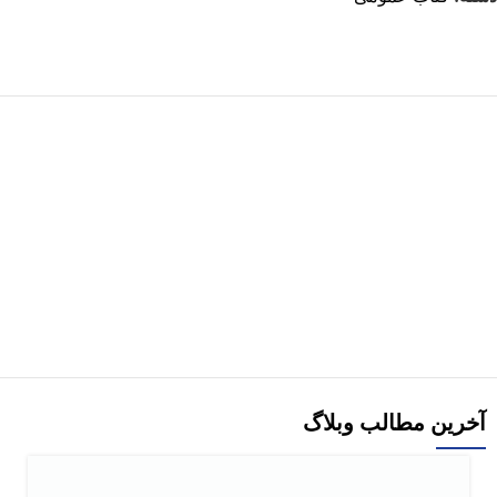
هر قسط
-29%
کتاب استامبولی اثر منصور ضابطیان
افزودن به سبد خرید
آخرین مطالب وبلاگ