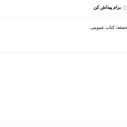
برام پیداش کن
دسته:
کتاب عمومی
هر قسط
-29%
کتاب استامبولی اثر منصور ضابطیان
افزودن به سبد خرید