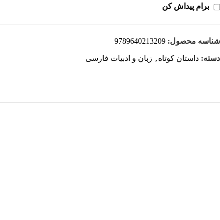
برام پیداش کن
شناسه محصول:
9789640213209
دسته:
داستان کوتاه
,
زبان و ادبیات فارسی
هر قسط
کتاب شرح جامع مثنوی معنوی دفتر هفتم: فهرست راهنما اثر کریم
زمانی
افزودن به سبد خرید