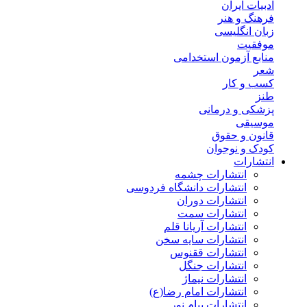
ادبیات ایران
فرهنگ و هنر
زبان انگلیسی
موفقیت
منابع آزمون استخدامی
شعر
کسب و کار
طنز
پزشکی و درمانی
موسیقی
قانون و حقوق
کودک و نوجوان
انتشارات
انتشارات چشمه
انتشارات دانشگاه فردوسی
انتشارات دوران
انتشارات سمت
انتشارات آریانا قلم
انتشارات سایه سخن
انتشارات ققنوس
انتشارات جنگل
انتشارات نیماژ
انتشارات امام رضا(ع)
انتشارات پیام نور