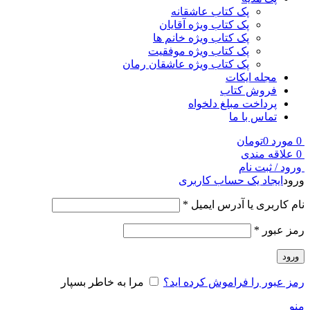
پک کتاب عاشقانه
پک کتاب ویژه آقایان
پک کتاب ویژه خانم ها
پک کتاب ویژه موفقیت
پک کتاب ویژه عاشقان رمان
مجله ایکات
فروش کتاب
پرداخت مبلغ دلخواه
تماس با ما
0
مورد
0
تومان
0
علاقه مندی
ورود / ثبت نام
ورود
ایجاد یک حساب کاربری
نام کاربری یا آدرس ایمیل
*
رمز عبور
*
ورود
رمز عبور را فراموش کرده اید؟
مرا به خاطر بسپار
منو