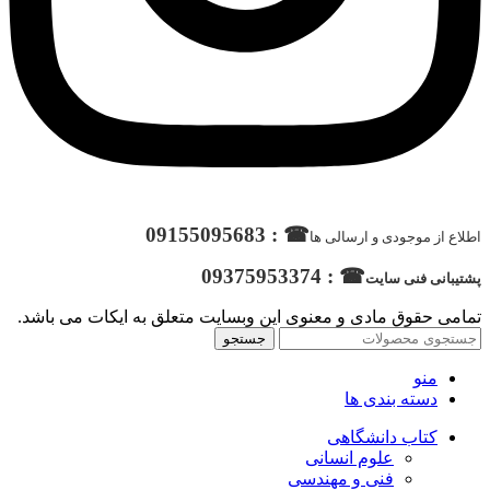
☎ : 09155095683
اطلاع از موجودی و ارسالی ها
☎ : 09375953374
پشتیبانی فنی سایت
تمامی حقوق مادی و معنوی این وبسایت متعلق به ایکات می باشد.
جستجو
منو
دسته بندی ها
کتاب دانشگاهی
علوم انسانی
فنی و مهندسی