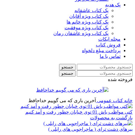
پک هدیه
پک کتاب عاشقانه
پک کتاب ویژه آقایان
پک کتاب ویژه خانم ها
پک کتاب ویژه موفقیت
پک کتاب ویژه عاشقان رمان
مجله ایکات
فروش کتاب
پرداخت مبلغ دلخواه
تماس با ما
جستجو
جستجو
فروخته شده
خانه
کتاب عمومی
آخرین باری که می گوییم خداحافظ
کتی مواظب باش 01 توی خیابان چطور رفت و آمد کنیم
بازگشت به محصولات
ببرهای دشت ترای ( ماجراجویی های رایلی )