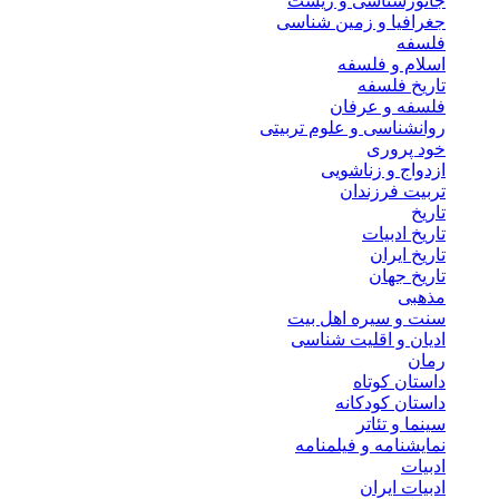
جانورشناسی و زیست
جغرافیا و زمین شناسی
فلسفه
اسلام و فلسفه
تاریخ فلسفه
فلسفه و عرفان
روانشناسی و علوم تربیتی
خود پروری
ازدواج و زناشویی
تربیت فرزندان
تاریخ
تاریخ ادبیات
تاریخ ایران
تاریخ جهان
مذهبی
سنت و سیره اهل بیت
ادیان و اقلیت شناسی
رمان
داستان کوتاه
داستان کودکانه
سینما و تئاتر
نمایشنامه و فیلمنامه
ادبیات
ادبیات ایران