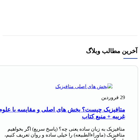
کتاب استامبولی اثر منصور ضابطیان
افزودن به سبد خرید
آخرین مطالب وبلاگ
29
فروردین
متافیزیک چیست؟ بخش های اصلی و مقایسه با علوم
غریبه + منبع کتاب
متافیزیک به زبان ساده یعنی چه؟ (پاسخ سریع) اگر بخواهیم
متافیزیک (ماوراءالطبیعه) را خیلی ساده و روان تعریف کنیم،