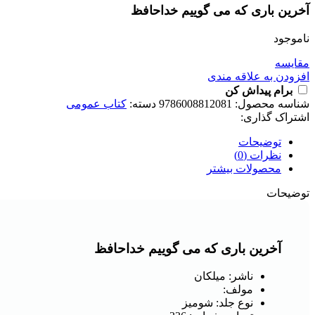
آخرین باری که می گوییم خداحافظ
ناموجود
مقايسه
افزودن به علاقه مندی
برام پیداش کن
شناسه محصول:
9786008812081
دسته:
کتاب عمومی
اشتراک گذاری:
توضیحات
نظرات (0)
محصولات بیشتر
توضیحات
آخرین باری که می گوییم خداحافظ
ناشر: میلکان
مولف:
نوع جلد: شومیز