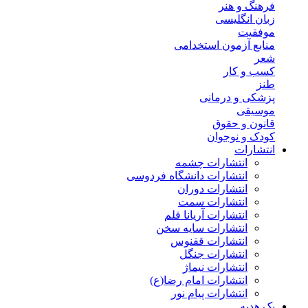
فرهنگ و هنر
زبان انگلیسی
موفقیت
منابع آزمون استخدامی
شعر
کسب و کار
طنز
پزشکی و درمانی
موسیقی
قانون و حقوق
کودک و نوجوان
انتشارات
انتشارات چشمه
انتشارات دانشگاه فردوسی
انتشارات دوران
انتشارات سمت
انتشارات آریانا قلم
انتشارات سایه سخن
انتشارات ققنوس
انتشارات جنگل
انتشارات نیماژ
انتشارات امام رضا(ع)
انتشارات پیام نور
پک هدیه